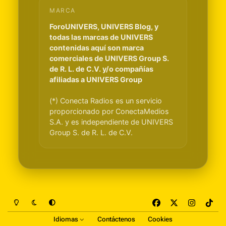
MARCA
ForoUNIVERS, UNIVERS Blog, y
todas las marcas de UNIVERS
contenidas aquí son marca
comerciales de UNIVERS Group S.
de R. L. de C.V. y/o compañías
afiliadas a UNIVERS Group
(*) Conecta Radios es un servicio
proporcionado por ConectaMedios
S.A. y es independiente de UNIVERS
Group S. de R. L. de C.V.
Light Mode
Dark Mode
System Preference
f
x
i
t
a
n
i
Idiomas
Contáctenos
Cookies
c
s
k