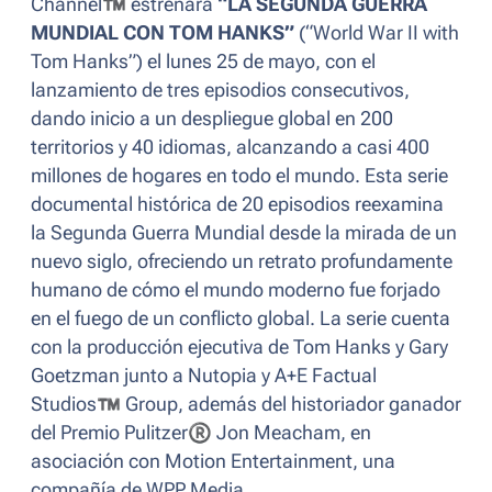
Channel
™
estrenará
“LA SEGUNDA GUERRA
MUNDIAL CON TOM HANKS”
(“World War II with
Tom Hanks”) el lunes 25 de mayo, con el
lanzamiento de tres episodios consecutivos,
dando inicio a un despliegue global en 200
territorios y 40 idiomas, alcanzando a casi 400
millones de hogares en todo el mundo. Esta serie
documental histórica de 20 episodios reexamina
la Segunda Guerra Mundial desde la mirada de un
nuevo siglo, ofreciendo un retrato profundamente
humano de cómo el mundo moderno fue forjado
en el fuego de un conflicto global. La serie cuenta
con la producción ejecutiva de Tom Hanks y Gary
Goetzman junto a Nutopia y A+E Factual
Studios
™
Group, además del historiador ganador
del Premio Pulitzer
®
Jon Meacham, en
asociación con Motion Entertainment, una
compañía de WPP Media.