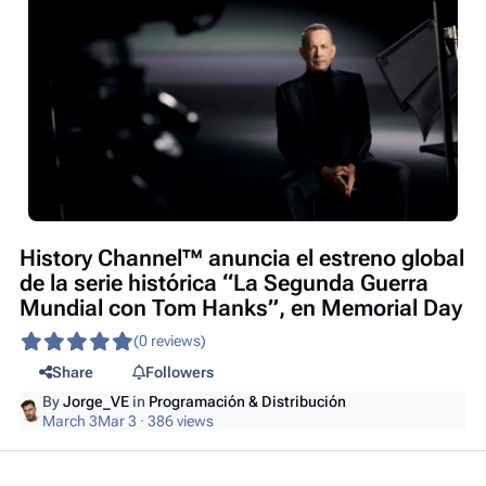
History Channel™ anuncia el estreno global
de la serie histórica “La Segunda Guerra
Mundial con Tom Hanks”, en Memorial Day
(0 reviews)
Share
Followers
By
Jorge_VE
in
Programación & Distribución
March 3
Mar 3
· 386 views