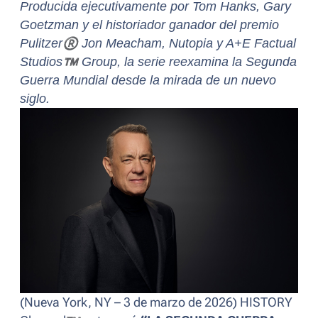
Producida ejecutivamente por Tom Hanks, Gary
Goetzman y el historiador ganador del premio
Pulitzer
®
Jon Meacham, Nutopia y A+E Factual
Studios
™
Group, la serie reexamina la Segunda
Guerra Mundial desde la mirada de un nuevo
siglo.
(Nueva York, NY – 3 de marzo de 2026) HISTORY