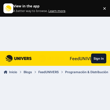
Skip to content
View in the app
×
Di
A better way to browse.
Learn more
.
FeedUNIVERS
Sign In
Inicio
Blogs
FeedUNIVERS
Programación & Distribución