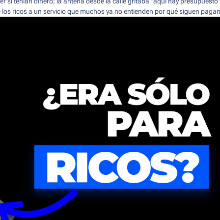
r si tenían dinero; la antena desde la calle gritaba "aquí hay presupuesto"
 los ricos a un servicio que muchos ya no entienden por qué siguen paga