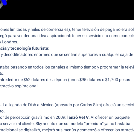
ones limitadas y miles de comerciales), tener televisión de paga no era so
llegó para vender una idea aspiracional: tener su servicio era como conect
n Londres.
cia y tecnología futurista
:
 y decodificadores enormes que se sentían superiores a cualquier caja de
staba pasando en todos los canales al mismo tiempo y programar la telev
to.
alrededor de $62 dólares de la época (unos $95 dólares o $1,700 pesos
tractivo aspiracional.
. La llegada de Dish a México (apoyado por Carlos Slim) ofreció un servic
to.
ror de percepción gravísimo en 2009:
lanzó VeTV
. Al ofrecer un paquete
 servicio al cliente, Sky aceptó que su modelo "premium" ya no bastaba.
tradicional se digitalizó, mejoró sus menús y comenzó a ofrecer los atracti