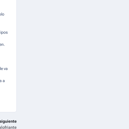
olo
uipos
en.
de va
a a
siguiente
alofriante