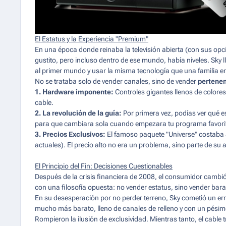
El Estatus y la Experiencia "Premium"
En una época donde reinaba la televisión abierta (con sus opci
gustito, pero incluso dentro de ese mundo, había niveles. Sky 
al primer mundo y usar la misma tecnología que una familia e
No se trataba solo de vender canales, sino de vender
pertenen
1. Hardware imponente:
Controles gigantes llenos de colores
cable.
2. La revolución de la guía:
Por primera vez, podías ver qué e
para que cambiara sola cuando empezara tu programa favori
3. Precios Exclusivos:
El famoso paquete "Universe" costaba 
actuales). El precio alto no era un problema, sino parte de su a
El Principio del Fin: Decisiones Cuestionables
Después de la crisis financiera de 2008, el consumidor cambió
con una filosofía opuesta: no vender estatus, sino vender bara
En su desesperación por no perder terreno, Sky cometió un er
mucho más barato, lleno de canales de relleno y con un pésimo
Rompieron la ilusión de exclusividad. Mientras tanto, el cable 