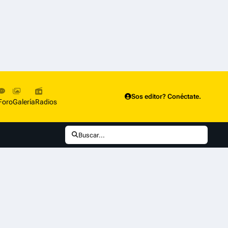
Sos editor? Conéctate.
Foro
Galería
Radios
Buscar...