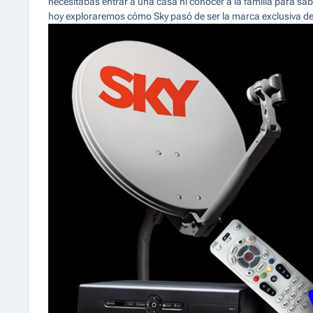
necesitabas entrar a una casa ni conocer a la familia para sabe
hoy exploraremos cómo Sky pasó de ser la marca exclusiva de