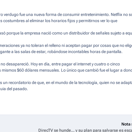
ero verdugo fue una nueva forma de consumir entretenimiento. Netflix no s
 costumbres al eliminar los horarios fijos y permitirnos ver lo que
casó porque la empresa nació como un distribuidor de señales sujeto a eq
raciones ya no toleran el relleno ni aceptan pagar por cosas que no elig
gante a las salas de estar, robándose incontables horas de pantalla.
 no desapareció. Hoy en día, entre pagar el internet y cuatro o cinco
los mismos $60 dólares mensuales. Lo único que cambió fue el lugar a don
 es un recordatorio de que, en el mundo de la tecnología, quien no se adapt
quia del pasado.
Nota 
DirecTV se hunde... y su plan para salvarse es esc