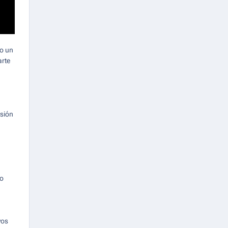
lo un
arte
isión
io
vos