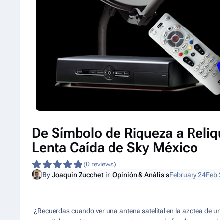
De Símbolo de Riqueza a Reliq
Lenta Caída de Sky México
(0 reviews)
By
Joaquín Zucchet
in
Opinión & Análisis
February 24
Feb 
¿Recuerdas cuando ver una antena satelital en la azotea de u