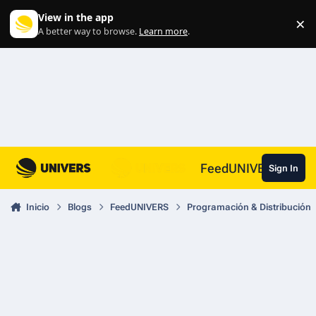
Skip to content
View in the app
×
Di
A better way to browse.
Learn more
.
FeedUNIVERS
Sign In
Inicio
Blogs
FeedUNIVERS
Programación & Distribución