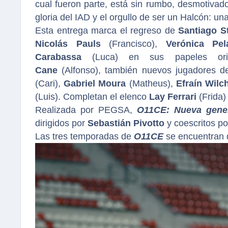
cual fueron parte, está sin rumbo, desmotivad
gloria del IAD y el orgullo de ser un Halcón: u
Esta entrega marca el regreso de
Santiago S
Nicolás Pauls
(Francisco),
Verónica Pel
Carabassa
(Luca) en sus papeles orig
Cane
(Alfonso), también nuevos jugadores de
(Cari),
Gabriel Moura
(Matheus),
Efraín Wil
(Luis). Completan el elenco
Lay Ferrari
(Frida)
Realizada por PEGSA,
O11CE: Nueva gene
dirigidos por
Sebastián Pivotto
y coescritos p
Las tres temporadas de
O11CE
se encuentran 