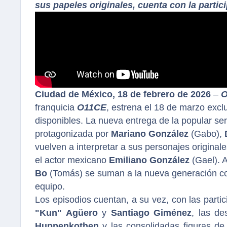
sus papeles originales, cuenta con la parti
Ciudad de México, 18 de febrero de 2026
–
O
franquicia
O11CE
, estrena el 18 de marzo exc
disponibles. La nueva entrega de la popular ser
protagonizada por
Mariano González
(Gabo),
vuelven a interpretar a sus personajes original
el actor mexicano
Emiliano González
(Gael). 
Bo
(Tomás) se suman a la nueva generación con
equipo.
Los episodios cuentan, a su vez, con las parti
"Kun" Agüero
y
Santiago Giménez
, las de
Huppenkothen
y
las consolidadas figuras d