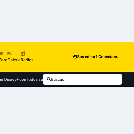
Sos editor? Conéctate.
Foro
Galería
Radios
en Disney+ con todos sus episodios
Buscar...