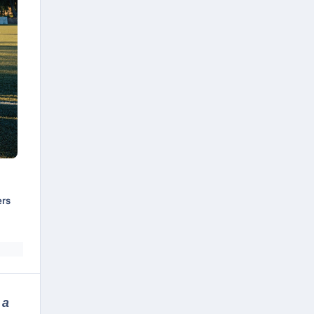
ers
 a