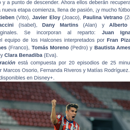
o y a punto de descender. Ahora ellos deberán recupera
na nueva etapa comienza, llena de pasión, ¡y mucho fútbo
tieben
(Vito),
Javier Eloy
(Joaco),
Paulina Vetrano
(Z
accini
(Isabel),
Dany Martins
(Alan) y
Alberto
inales. Se incorporan al reparto:
Juan Igna
l equipo de los Halcones interpretados por
Fran Piz
ches
(Franco),
Tomás Moreno
(Pedro) y
Bautista Ame
 y
Clara Benadiba
(Eva).
ración
está compuesta por 20 episodios de 25 minu
or Marcos Osorio, Fernanda Riveros y Matías Rodríguez.
disponibles en Disney+.