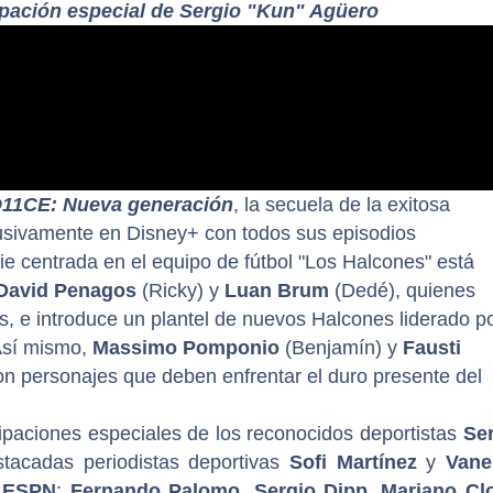
cipación especial de Sergio "Kun" Agüero
11CE: Nueva generación
, la secuela de la exitosa
lusivamente en Disney+ con todos sus episodios
ie centrada en el equipo de fútbol "Los Halcones" está
David Penagos
(Ricky) y
Luan Brum
(Dedé), quienes
es, e introduce un plantel de nuevos Halcones liderado p
Así mismo,
Massimo Pomponio
(Benjamín) y
Fausti
 personajes que deben enfrentar el duro presente del
cipaciones especiales de los reconocidos deportistas
Se
stacadas periodistas deportivas
Sofi Martínez
y
Vane
e
ESPN
:
Fernando Palomo
,
Sergio Dipp
,
Mariano Cl