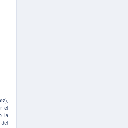
ez
),
r el
o la
 del