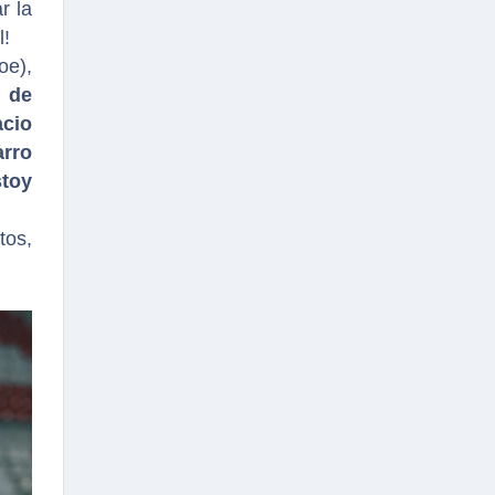
r la
l!
oe),
 de
cio
arro
stoy
tos,