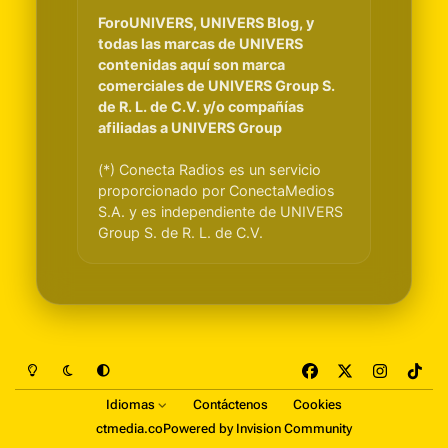
ForoUNIVERS, UNIVERS Blog, y
todas las marcas de UNIVERS
contenidas aquí son marca
comerciales de UNIVERS Group S.
de R. L. de C.V. y/o compañías
afiliadas a UNIVERS Group
(*) Conecta Radios es un servicio
proporcionado por ConectaMedios
S.A. y es independiente de UNIVERS
Group S. de R. L. de C.V.
Light Mode
Dark Mode
System Preference
f
x
i
t
a
n
i
Idiomas
Contáctenos
Cookies
c
s
k
ctmedia.co
Powered by
Invision Community
e
t
t