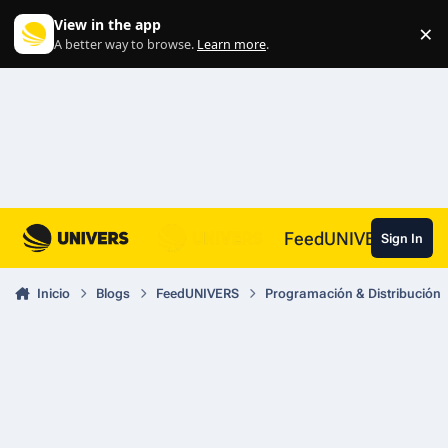
Skip to content
View in the app
×
Di
A better way to browse.
Learn more
.
FeedUNIVERS
Sign In
Inicio
Blogs
FeedUNIVERS
Programación & Distribución