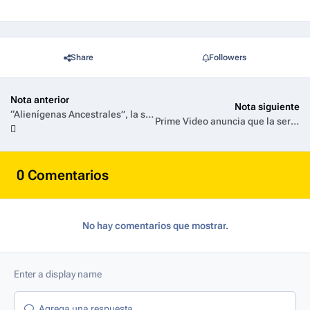
Share
Followers
Nota anterior
Nota siguiente
“Alienígenas Ancestrales”, la serie que convirtió la pregunta “¿estamos solos?” en un fenómeno global, vuelve a History
Prime Video anuncia que la serie La Casa de los Espíritus se estrenará a nivel mundial el 29 de abril
0 Comentarios
No hay comentarios que mostrar.
Agrega una respuesta...