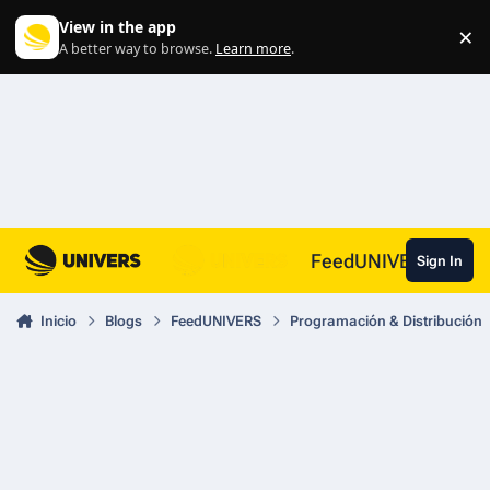
Skip to content
View in the app
×
Di
A better way to browse.
Learn more
.
FeedUNIVERS
Sign In
Inicio
Blogs
FeedUNIVERS
Programación & Distribución