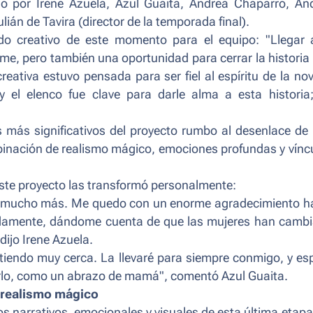
ado por Irene Azuela, Azul Guaita, Andrea Chaparro, An
lián de Tavira (director de la temporada final).
cado creativo de este momento para el equipo: "Llegar 
rme, pero también una oportunidad para cerrar la historia
eativa estuvo pensada para ser fiel al espíritu de la nov
y el elenco fue clave para darle alma a esta historia
 más significativos del proyecto rumbo al desenlace de
mbinación de realismo mágico, emociones profundas y vínc
ste proyecto las transformó personalmente:
ir mucho más. Me quedo con un enorme agradecimiento h
ndamente, dándome cuenta de que las mujeres han camb
 dijo Irene Azuela.
intiendo muy cerca. La llevaré para siempre conmigo, y es
ntirlo, como un abrazo de mamá", comentó Azul Guaita.
 realismo mágico
os narrativos, emocionales y visuales de esta última etapa