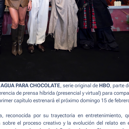
AGUA PARA CHOCOLATE
, serie original de
HBO
, parte d
erencia de prensa híbrida (presencial y virtual) para compa
 primer capítulo estrenará el próximo domingo 15 de febrer
, reconocida por su trayectoria en entretenimiento, q
obre el proceso creativo y la evolución del relato en 