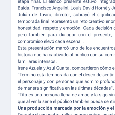
etapa final. El elenco presente estuvo integr
Baida, Francisco Angelini, Louis David Horné y Ju
Julián de Tavira, director, subrayó el signifi
temporada final representó un reto creativo eno
honestidad, respeto y emoción. Cada decisión cr
pero también para dialogar con el presente, 
compromiso elevó cada escena".
Esta presentación marcó uno de los encuentros
historia que ha cautivado al público con su co
familiares intensos.
Irene Azuela y Azul Guaita, compartieron cómo e
"Termino esta temporada con el deseo de sent
el personaje y con personas que admiro profu
de manera significativa en las últimas décadas",
"Tita es una persona llena de amor, y la sigo s
que al ver la serie el público también pueda se
Una producción marcada por la emoción y el
Durante el encuentro, reflexionaron sobre los ret