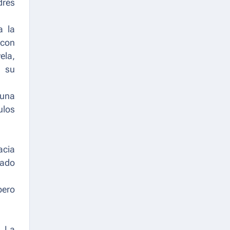
drés
a la
 con
ela,
; su
 una
ulos
acia
iado
pero
. La