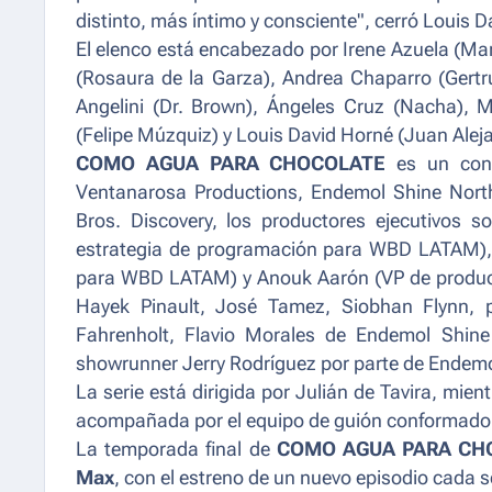
distinto, más íntimo y consciente", cerró Louis D
El elenco está encabezado por Irene Azuela (Mamá
(Rosaura de la Garza), Andrea Chaparro (Gertr
Angelini (Dr. Brown), Ángeles Cruz (Nacha), 
(Felipe Múzquiz) y Louis David Horné (Juan Alej
COMO AGUA PARA CHOCOLATE
es un cont
Ventanarosa Productions, Endemol Shine Nor
Bros. Discovery, los productores ejecutivos 
estrategia de programación para WBD LATAM), 
para WBD LATAM) y Anouk Aarón (VP de produ
Hayek Pinault, José Tamez, Siobhan Flynn, 
Fahrenholt, Flavio Morales de Endemol Shin
showrunner Jerry Rodríguez por parte de Endem
La serie está dirigida por Julián de Tavira, mient
acompañada por el equipo de guión conformado p
La temporada final de
COMO AGUA PARA CH
Max
, con el estreno de un nuevo episodio cada