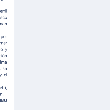
rril
isco
kman
 por
rner
to y
ción
alma
Lisa
y el
tti,
n.
HBO