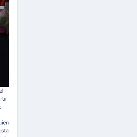
el
rtir
o
uien
esta