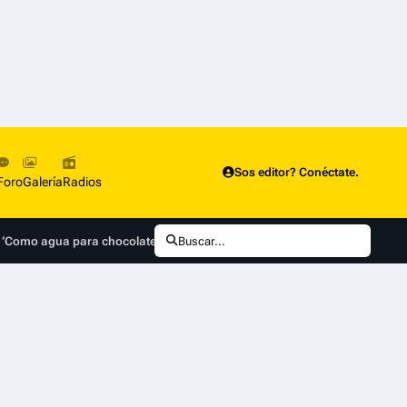
Sos editor? Conéctate.
Foro
Galería
Radios
BO ‘Como agua para chocolate’ en conferencia de prensa global
Buscar...