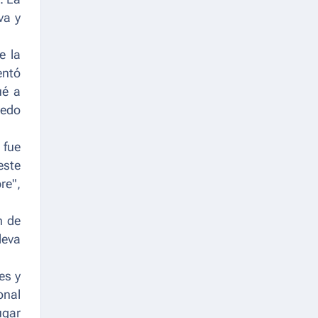
va y
e la
entó
ué a
uedo
 fue
este
re",
n de
leva
es y
onal
ugar