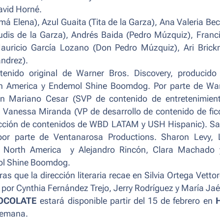
avid Horné.
 Elena), Azul Guaita (Tita de la Garza), Ana Valeria Bece
udis de la Garza), Andrés Baida (Pedro Múzquiz), Franc
Mauricio García Lozano (Don Pedro Múzquiz), Ari Bric
andrez).
enido original de Warner Bros. Discovery, producido
th America y Endemol Shine Boomdog. Por parte de Wa
son Mariano Cesar (SVP de contenido de entretenimien
Vanessa Miranda (VP de desarrollo de contenido de fic
cción de contenidos de WBD LATAM y USH Hispanic). S
por parte de Ventanarosa Productions. Sharon Levy, 
e North America y Alejandro Rincón, Clara Machado 
ol Shine Boomdog.
ras que la dirección literaria recae en Silvia Ortega Vettore
or Cynthia Fernández Trejo, Jerry Rodríguez y María Jaé
OCOLATE
estará disponible partir del 15 de febrero en
 semana.