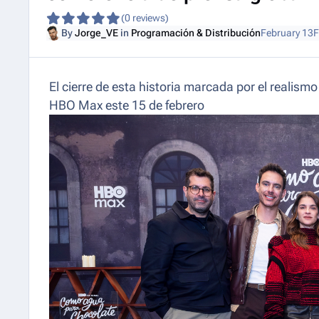
(0 reviews)
By
Jorge_VE
in
Programación & Distribución
February 13
F
El cierre de esta historia marcada por el realism
HBO Max este 15 de febrero