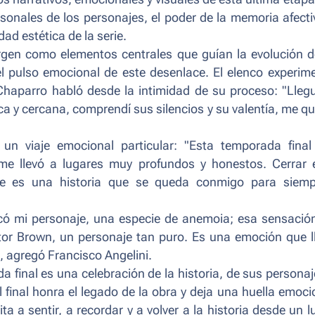
rsonales de los personajes, el poder de la memoria afecti
dad estética de la serie.
mergen como elementos centrales que guían la evolución d
 el pulso emocional de este desenlace. El elenco experim
Chaparro habló desde la intimidad de su proceso: "Lleg
a y cercana, comprendí sus silencios y su valentía, me q
un viaje emocional particular: "Esta temporada final
me llevó a lugares muy profundos y honestos. Cerrar 
que es una historia que se queda conmigo para siemp
có mi personaje, una especie de anemoia; esa sensació
ctor Brown, un personaje tan puro. Es una emoción que l
, agregó Francisco Angelini.
final es una celebración de la historia, de sus personaj
l final honra el legado de la obra y deja una huella emoci
ta a sentir, a recordar y a volver a la historia desde un l