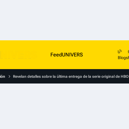
FeedUNIVERS
Blogs
ión
Revelan detalles sobre la última entrega de la serie original de H