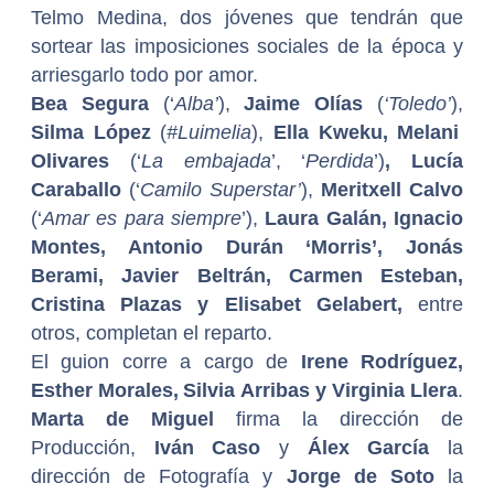
Telmo Medina, dos jóvenes que
tendrán que
sortear las imposiciones sociales de la época y
arriesgarlo todo por amor.
Bea Segura
(‘
Alba’
),
Jaime Olías
(
‘Toledo’
),
Silma López
(
#Luimelia
),
Ella Kweku, Melani
Olivares
(‘
La embajada
’, ‘
Perdida
’)
, Lucía
Caraballo
(‘
Camilo Superstar’
),
Meritxell Calvo
(‘
Amar es para siempre
’),
Laura Galán, Ignacio
Montes, Antonio Durán ‘Morris’, Jonás
Berami, Javier Beltrán, Carmen Esteban,
Cristina Plazas y Elisabet Gelabert,
entre
otros, completan el reparto.
El guion corre a cargo de
Irene Rodríguez,
Esther Morales,
Silvia Arribas y Virginia Llera
.
Marta de Miguel
firma la dirección de
Producción,
Iván Caso
y
Álex García
la
dirección de Fotografía y
Jorge de Soto
la