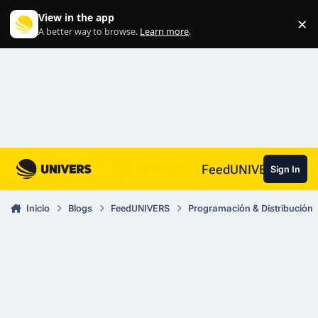
Skip to content
View in the app
×
Di
A better way to browse.
Learn more
.
FeedUNIVERS
Sign In
Inicio
Blogs
FeedUNIVERS
Programación & Distribución