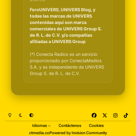
ForoUNIVERS, UNIVERS Blog, y
todas las marcas de UNIVERS
contenidas aquí son marca
comerciales de UNIVERS Group S.
de R. L. de C.V. y/o compañías
afiliadas a UNIVERS Group
(*) Conecta Radios es un servicio
proporcionado por ConectaMedios
S.A. y es independiente de UNIVERS
Group S. de R. L. de C.V.
Light Mode
Dark Mode
System Preference
f
x
i
t
a
n
i
Idiomas
Contáctenos
Cookies
c
s
k
ctmedia.co
Powered by
Invision Community
e
t
t