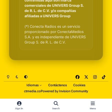
contenidas aquí son marca
comerciales de UNIVERS Group S.
de R. L. de C.V. y/o compañías
afiliadas a UNIVERS Group
(*) Conecta Radios es un servicio
proporcionado por ConectaMedios
S.A. y es independiente de UNIVERS
Group S. de R. L. de C.V.
Light Mode
Dark Mode
System Preference
f
x
i
t
a
n
i
Idiomas
Contáctenos
Cookies
c
s
k
ctmedia.co
Powered by
Invision Community
e
t
t
b
a
o
o
g
k
Sign In
Search
Menu
o
r