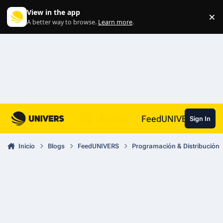
Skip to content
View in the app
×
Di
A better way to browse.
Learn more
.
FeedUNIVERS
Sign In
Inicio
Blogs
FeedUNIVERS
Programación & Distribución