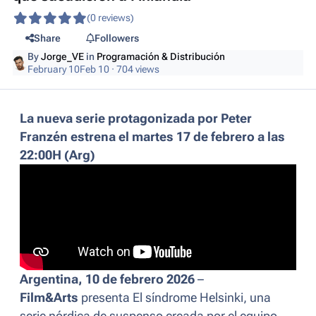
(0 reviews)
Share
Followers
By
Jorge_VE
in
Programación & Distribución
February 10
Feb 10
· 704 views
La nueva serie protagonizada por Peter
Franzén estrena el martes 17 de febrero a las
22:00H (Arg)
Argentina, 10 de febrero 2026
–
Film&Arts
presenta
El síndrome Helsinki
, una
serie nórdica de suspenso creada por el equipo