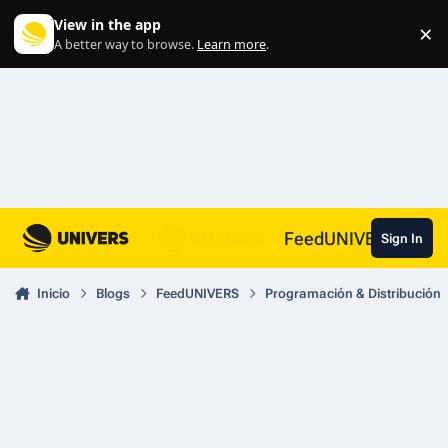
Skip to content
View in the app
×
Di
A better way to browse.
Learn more
.
FeedUNIVERS
Sign In
Inicio
Blogs
FeedUNIVERS
Programación & Distribución