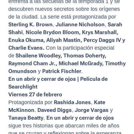
enfrenta a las secuelas de la temporada 1 y se
descubren nuevos secretos sobre los orígenes
de la ciudad. La serie está protagonizada por
Sterling K. Brown
,
Julianne Nicholson
,
Sarah
Shahi
,
Nicole Brydon Bloom, Krys Marshall,
Enuka Okuma, Aliyah Mastin, Percy Daggs IV y
Charlie Evans.
Con la participación especial
de
Shailene Woodley, Thomas Doherty,
Raymond Cham Jr., Michael McGrady, Timothy
Omundson
y
Patrick Fischler
.
En un abrir y cerrar de ojos | Película de
Searchlight
Viernes 27 de febrero
Protagonizada por
Rashida Jones
,
Kate
McKinnon
,
Daveed Diggs
,
Jorge Vargas
y
Tanaya Beatty
,
En un abrir y cerrar de ojos
sigue tres historias que abarcan miles de años
que se cruzan y reflexionan sobre la esperanza,