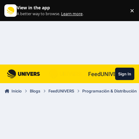
Skip to content
View in the app
×
Di
A better way to browse.
Learn more
.
FeedUNIVERS
Sign In
Inicio
Blogs
FeedUNIVERS
Programación & Distribución