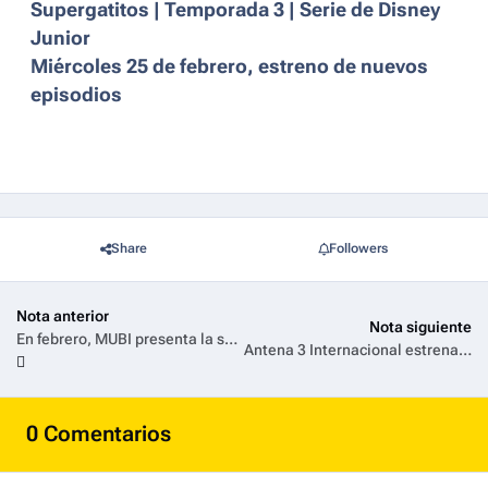
Supergatitos | Temporada 3 | Serie de Disney
Junior
Miércoles 25 de febrero, estreno de nuevos
episodios
Share
Followers
Nota anterior
Nota siguiente
En febrero, MUBI presenta la serie de Wong Kar Wai, Blossoms Shanghai, el documental No Other Land, y un especial de Jafar Panahi
Antena 3 Internacional estrena ‘El Capitán en Japón’, la nueva aventura road trip del exfutbolista Joaquín Sánchez y su familia
0 Comentarios