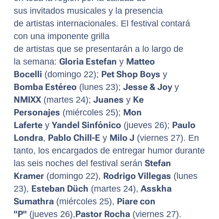
sus invitados musicales y la presencia
de artistas internacionales. El festival contará
con una imponente grilla
de artistas que se presentarán a lo largo de
la semana:
Gloria Estefan
y
Matteo
Bocelli
(domingo 22);
Pet Shop Boys
y
Bomba Estéreo
(lunes 23);
Jesse & Joy
y
NMIXX
(martes 24);
Juanes
y
Ke
Personajes
(miércoles 25);
Mon
Laferte
y
Yandel Sinfónico
(jueves 26);
Paulo
Londra
,
Pablo Chill-E
y
Milo J
(viernes 27). En
tanto, los encargados de entregar humor durante
las seis noches del festival serán
Stefan
Kramer
(domingo 22),
Rodrigo Villegas
(lunes
23),
Esteban Düch
(martes 24),
Asskha
Sumathra
(miércoles 25),
Piare con
"P"
(jueves 26),
Pastor Rocha
(viernes 27).