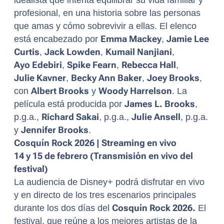
idealista que intenta equilibrar su vida familiar y
profesional, en una historia sobre las personas
que amas y cómo sobrevivir a ellas. El elenco
está encabezado por
Emma Mackey
,
Jamie Lee
Curtis
,
Jack Lowden
,
Kumail Nanjiani
,
Ayo Edebiri
,
Spike Fearn
,
Rebecca Hall
,
Julie Kavner
,
Becky Ann Baker
,
Joey Brooks
,
con
Albert Brooks
y
Woody Harrelson
. La
película está producida por
James L. Brooks
,
p.g.a.,
Richard Sakai
, p.g.a.,
Julie Ansell
, p.g.a.
y
Jennifer Brooks
.
Cosquín Rock 2026 | Streaming en vivo
14 y 15 de febrero (Transmisión en vivo del
festival)
La audiencia de Disney+ podrá disfrutar en vivo
y en directo de los tres escenarios principales
durante los dos días del
Cosquín Rock 2026.
El
festival, que reúne a los mejores artistas de la