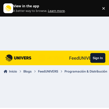
Skip to content
View in the app
×
Di
A better way to browse.
Learn more
.
FeedUNIVERS
Sign In
Inicio
Blogs
FeedUNIVERS
Programación & Distribución