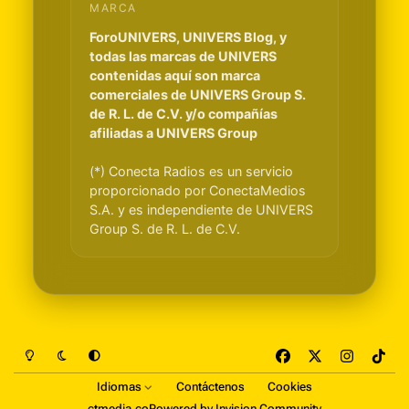
MARCA
ForoUNIVERS, UNIVERS Blog, y
todas las marcas de UNIVERS
contenidas aquí son marca
comerciales de UNIVERS Group S.
de R. L. de C.V. y/o compañías
afiliadas a UNIVERS Group
(*) Conecta Radios es un servicio
proporcionado por ConectaMedios
S.A. y es independiente de UNIVERS
Group S. de R. L. de C.V.
Light Mode
Dark Mode
System Preference
f
x
i
t
a
n
i
Idiomas
Contáctenos
Cookies
c
s
k
ctmedia.co
Powered by
Invision Community