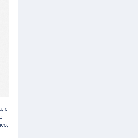
, el
e
ico,