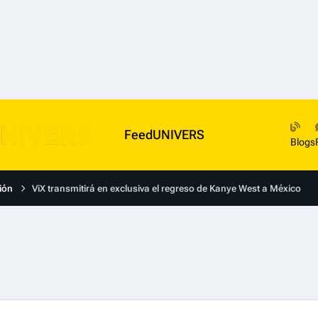
FeedUNIVERS
Blogs
ión
ViX transmitirá en exclusiva el regreso de Kanye West a México