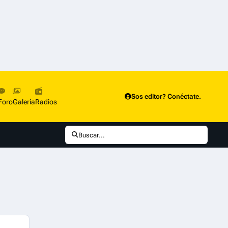
Sos editor? Conéctate.
Foro
Galería
Radios
Buscar...