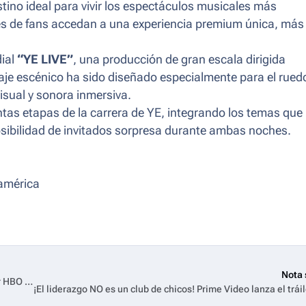
stino ideal para vivir los espectáculos musicales más
ones de fans accedan a una experiencia premium única, más
dial
“YE LIVE”
, una producción de gran escala dirigida
aje escénico ha sido diseñado especialmente para el rued
isual y sonora inmersiva.
intas etapas de la carrera de YE, integrando los temas que
posibilidad de invitados sorpresa durante ambas noches.
oamérica
Nota 
'Más que rivales' se estrena el 6 de febrero en Latinoamérica por HBO Max