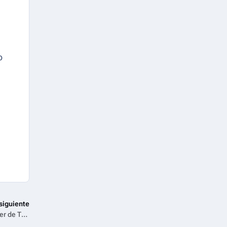
o
siguiente
¡El liderazgo NO es un club de chicos! Prime Video lanza el tráiler de The CEO Club