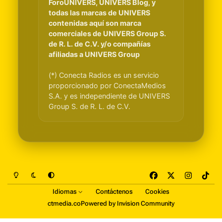
ForoUNIVERS, UNIVERS Blog, y
todas las marcas de UNIVERS
contenidas aquí son marca
comerciales de UNIVERS Group S.
de R. L. de C.V. y/o compañías
afiliadas a UNIVERS Group
(*) Conecta Radios es un servicio
proporcionado por ConectaMedios
S.A. y es independiente de UNIVERS
Group S. de R. L. de C.V.
Light Mode
Dark Mode
System Preference
f
x
i
t
a
n
i
Idiomas
Contáctenos
Cookies
c
s
k
ctmedia.co
Powered by
Invision Community
e
t
t
b
a
o