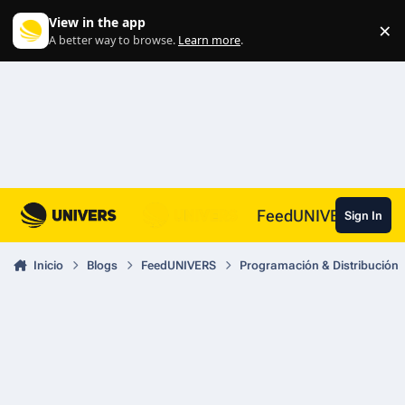
Skip to content
View in the app
×
Di
A better way to browse.
Learn more
.
FeedUNIVERS
Sign In
Inicio
Blogs
FeedUNIVERS
Programación & Distribución