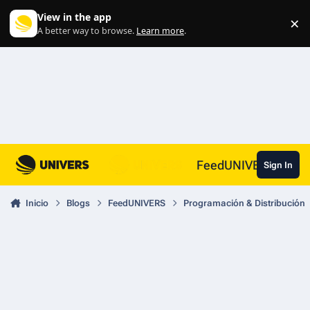
Skip to content
View in the app
×
Di
A better way to browse.
Learn more
.
FeedUNIVERS
Sign In
Inicio
Blogs
FeedUNIVERS
Programación & Distribución