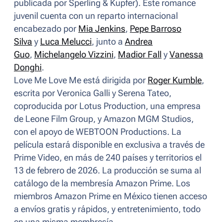
publicada por Sperling & Kupfer). Este romance
juvenil cuenta con un reparto internacional
encabezado por
Mia Jenkins
,
Pepe Barroso
Silva
y
Luca Melucci
, junto a
Andrea
Guo
,
Michelangelo Vizzini
,
Madior Fall
y
Vanessa
Donghi
.
Love Me Love Me
está dirigida por
Roger Kumble
,
escrita por Veronica Galli y Serena Tateo,
coproducida por Lotus Production, una empresa
de Leone Film Group, y Amazon MGM Studios,
con el apoyo de WEBTOON Productions. La
película estará disponible en exclusiva a través de
Prime Video, en más de 240 países y territorios el
13 de febrero de 2026. La producción se suma al
catálogo de la membresía Amazon Prime. Los
miembros Amazon Prime en México tienen acceso
a envíos gratis y rápidos, y entretenimiento, todo