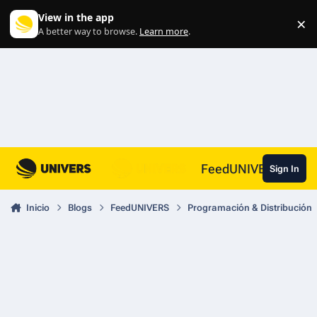
Skip to content
View in the app
×
Di
A better way to browse.
Learn more
.
FeedUNIVERS
Sign In
Inicio
Blogs
FeedUNIVERS
Programación & Distribución