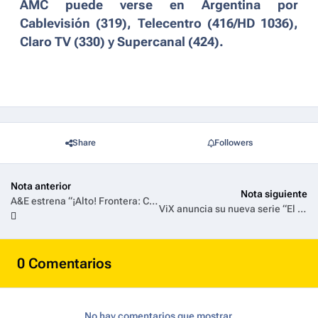
AMC puede verse en Argentina por
Cablevisión (319), Telecentro (416/HD 1036),
Claro TV (330) y Supercanal (424).
Share
Followers
Nota anterior
Nota siguiente
A&E estrena “¡Alto! Frontera: Chile”, la acción detrás de la principal frontera aérea del país
ViX anuncia su nueva serie “El Mochaorejas” protagonizada por Damián Alcázar y Paulina Gaitán
0 Comentarios
No hay comentarios que mostrar.