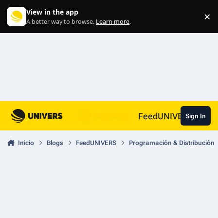
Skip to content
View in the app
×
Di
A better way to browse.
Learn more
.
FeedUNIVERS
Sign In
Inicio
Blogs
FeedUNIVERS
Programación & Distribución