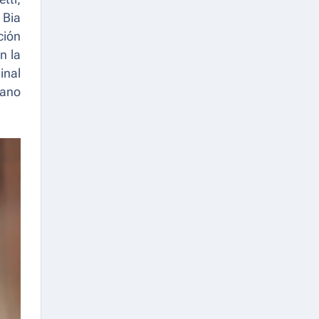
 Bia
ción
n la
inal
iano