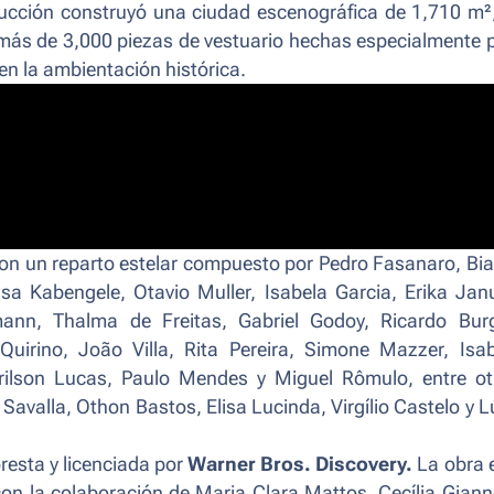
oducción construyó una ciudad escenográfica de 1,710 m²
ó más de 3,000 piezas de vestuario hechas especialmente 
 en la ambientación histórica.
 con un reparto estelar compuesto por Pedro Fasanaro, Bi
sa Kabengele, Otavio Muller, Isabela Garcia, Erika Jan
nn, Thalma de Freitas, Gabriel Godoy, Ricardo Bur
irino, João Villa, Rita Pereira, Simone Mazzer, Isab
Arilson Lucas, Paulo Mendes y Miguel Rômulo, entre ot
Savalla, Othon Bastos, Elisa Lucinda, Virgílio Castelo y L
resta y licenciada por
Warner Bros. Discovery.
La obra 
 con la colaboración de Maria Clara Mattos, Cecília Gianne