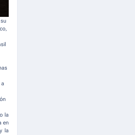
 su
ico,
sil
inas
 a
ión
o la
a en
y la