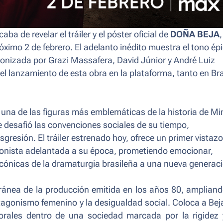
aba de revelar el tráiler y el póster oficial de
DOÑA BEJA
,
óximo 2 de febrero. El adelanto inédito muestra el tono ép
onizada por Grazi Massafera, David Júnior y André Luiz
el lanzamiento de esta obra en la plataforma, tanto en Bra
 una de las figuras más emblemáticas de la historia de M
e desafió las convenciones sociales de su tiempo,
gresión. El tráiler estrenado hoy, ofrece un primer vistazo
gonista adelantada a su época, prometiendo emocionar,
 icónicas de la dramaturgia brasileña a una nueva generac
ránea de la producción emitida en los años 80, ampliand
otagonismo femenino y la desigualdad social. Coloca a Bej
 morales dentro de una sociedad marcada por la rigidez 