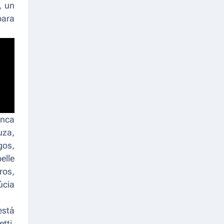
, un
para
anca
uza,
gos,
elle
ros,
úcia
está
tti,