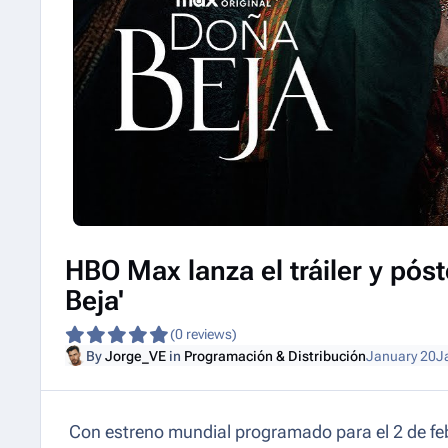
HBO Max lanza el tráiler y póst
Beja'
(0 reviews)
By
Jorge_VE
in
Programación & Distribución
January 20
J
Con estreno mundial programado para el 2 de febr