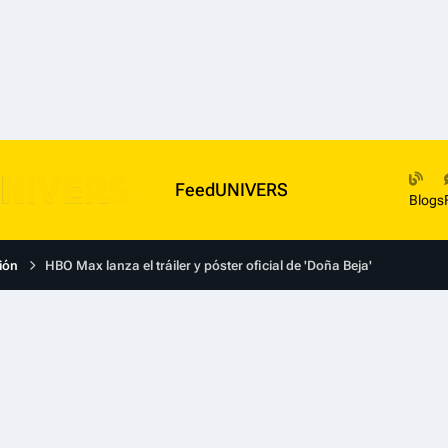
FeedUNIVERS
Blogs
ión
HBO Max lanza el tráiler y póster oficial de 'Doña Beja'