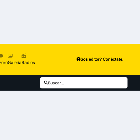
Sos editor? Conéctate.
Foro
Galería
Radios
Buscar...