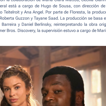
neral está a cargo de Hugo de Sousa, con dirección de
 Teitelroit y Ana Angel. Por parte de Floresta, la produc
), Roberta Guzzon y Tayane Saad. La producción se basa e
Barreira y Daniel Berlinsky, reinterpretando la obra orig
ner Bros. Discovery, la supervisión estuvo a cargo de Mar