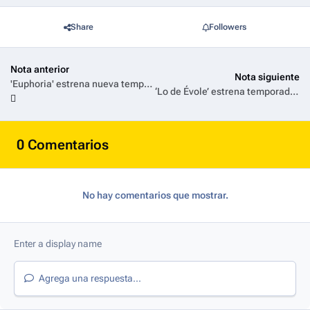
Share
Followers
Nota anterior
Nota siguiente
'Euphoria' estrena nueva temporada el 12 de abril en HBO y HBO Max
‘Lo de Évole’ estrena temporada en Antena 3 Internacional con el cantante Manuel Carrasco, el lunes, 19 de enero, desde Londres
0 Comentarios
No hay comentarios que mostrar.
Agrega una respuesta...