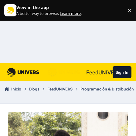
Skip to content
View in the app
×
Di
A better way to browse.
Learn more
.
FeedUNIVERS
Sign In
Inicio
Blogs
FeedUNIVERS
Programación & Distribución