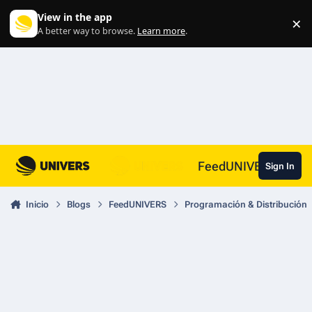
Skip to content
View in the app
×
Di
A better way to browse.
Learn more
.
FeedUNIVERS
Sign In
Inicio
Blogs
FeedUNIVERS
Programación & Distribución