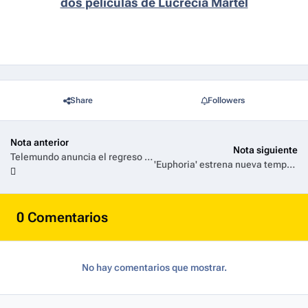
dos películas de Lucrecia Martel
Share
Followers
Nota anterior
Nota siguiente
Telemundo anuncia el regreso de ‘Sin Senos Sí Hay Paraíso’, que se transmitirá en América Latina exclusivamente en Disney+
'Euphoria' estrena nueva temporada el 12 de abril en HBO y HBO Max
0 Comentarios
No hay comentarios que mostrar.