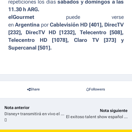
repeticiones los días
sábados y domingos a las
11.30 h ARG.
elGourmet
puede verse
en
Argentina
por
Cablevisión HD [401], DirecTV
[232], DirecTV HD [1232], Telecentro [508],
Telecentro HD [1078], Claro TV [373] y
Supercanal [501].
Share
Followers
Nota anterior
Nota siguiente
Disney+ transmitirá en vivo el Festival Quilmes Rock 2025 desde Buenos Aires, Argentina el 5, 6, 12 y 13 de abril
El exitoso talent show español ‘Tu cara me suena’ regresa a Antena 3 Internacional el próximo 4 de abril