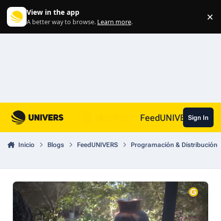
Skip to content
View in the app
×
Di
A better way to browse.
Learn more
.
FeedUNIVERS
Sign In
Inicio
Blogs
FeedUNIVERS
Programación & Distribución