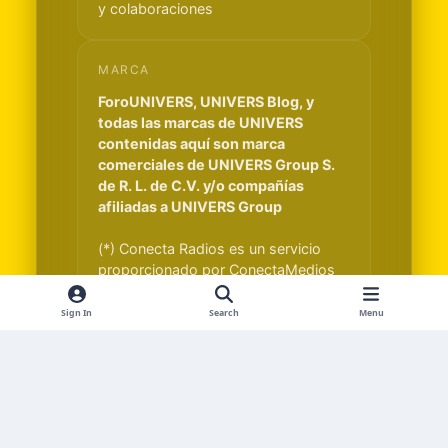
y colaboraciones
MARCA
ForoUNIVERS, UNIVERS Blog, y
todas las marcas de UNIVERS
contenidas aquí son marca
comerciales de UNIVERS Group S.
de R. L. de C.V. y/o compañías
afiliadas a UNIVERS Group
(*) Conecta Radios es un servicio
proporcionado por ConectaMedios
S.A. y es independiente de UNIVERS
Group S. de R. L. de C.V.
Sign In
Search
Menu
Light Mode
Dark Mode
System Preference
f
x
i
t