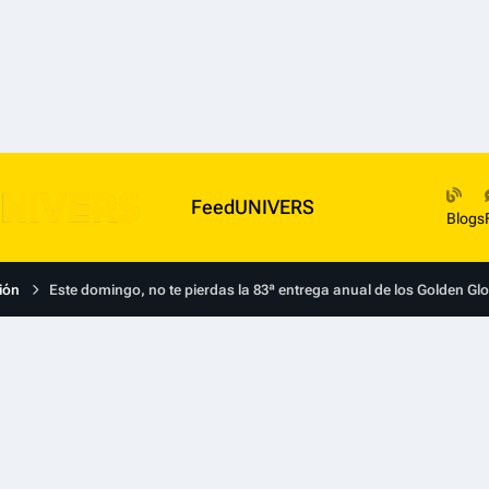
FeedUNIVERS
Blogs
ión
Este domingo, no te pierdas la 83ª entrega anual de los Golden G