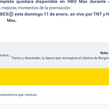
ompleta quedará disponible en HBO Max durante 
los mejores momentos de la premiación.
OBES
®
este domingo 11 de enero, en vivo por TNT y 
Max.
Nota 
Paramount+ corona a Mayor of Kingstown con una quinta y última temporada
omentarios que mostrar.