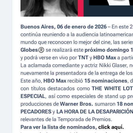
Buenos Aires, 06 de enero de 2026
– En este 2
continúa reuniendo a la audiencia latinoamerica
mundo que reconocen lo mejor del cine, las serie
Globes
®
se realizará este
próximo domingo 1
y podrá verse en vivo por
TNT
y
HBO
Max
a parti
La aclamada comediante y actriz Nikki Glaser, 
nuevamente la presentadora de la entrega de 
Este año,
HBO Max
recibió
15 nominaciones
, 
con títulos destacados como
THE WHITE LO
ESPECIAL
, así como especiales de stand up p
producciones de
Warner Bros.
sumaron
18 no
PECADORES
y
LA HORA DE LA DESAPARICIÓ
relevantes de la Temporada de Premios.
Para ver la lista de nominados,
click aquí.