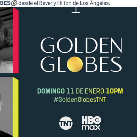
OBES
®
desde el Beverly Hilton de Los Ángeles.