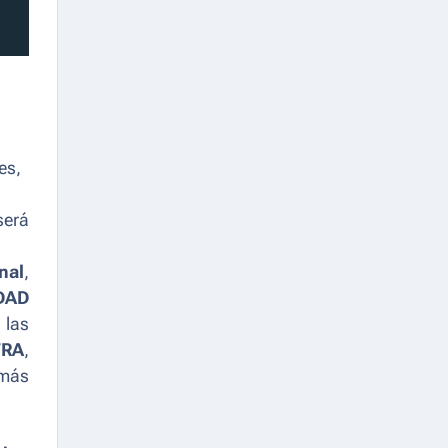
es,
erá
nal
,
DAD
 las
TRA
,
 más