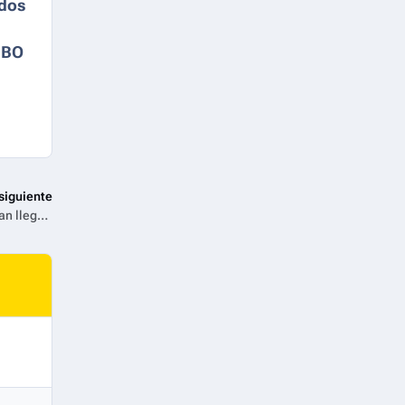
dos
HBO
siguiente
Fanny y Alexander, la ópera que reimagina el clásico de Bergman llega a Film&Arts