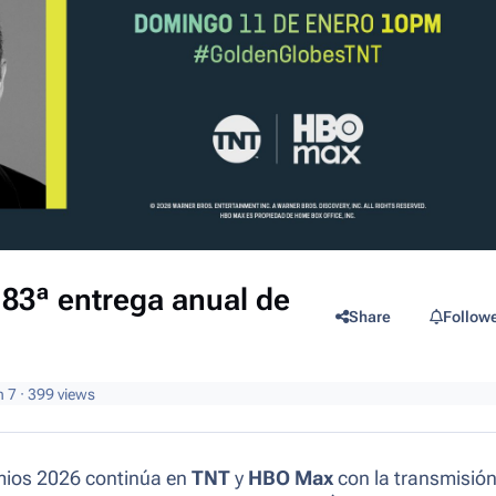
 83ª entrega anual de
Share
Follow
n 7
· 399 views
mios 2026 continúa en
TNT
y
HBO Max
con la transmisión