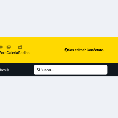
Sos editor? Conéctate.
Foro
Galería
Radios
lobes®
Buscar...