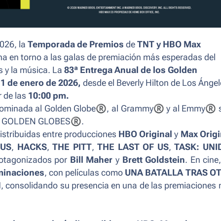
026, la
Temporada de Premios
de
TNT y HBO Max
na en torno a las galas de premiación más esperadas del
s y la música.
La
83ª Entrega Anual de los Golden
1 de enero de 2026,
desde el Beverly Hilton de Los Ángel
r de las
10:00 pm.
nominada al Golden Globe
®
, al Grammy
®
y al Emmy
®
s
los GOLDEN GLOBES
®
.
distribuidas entre producciones
HBO Original
y
Max Origi
TUS
,
HACKS
,
THE PITT
,
THE LAST OF US
,
TASK: UNI
rotagonizados por
Bill Maher
y
Brett Goldstein
. En cine,
minaciones
, con películas como
UNA BATALLA TRAS O
N
, consolidando su presencia en una de las premiaciones