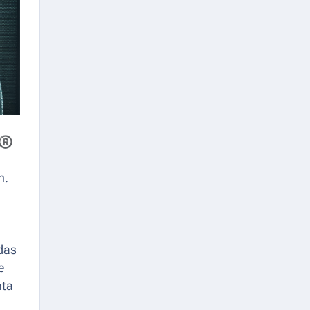
®
n.
ndas
e
nta