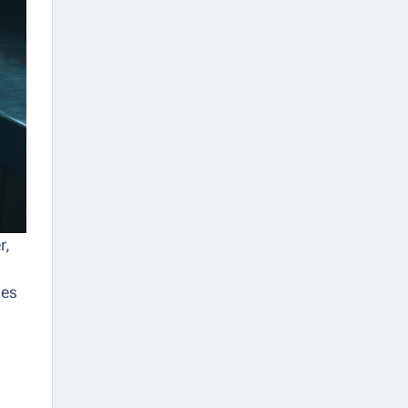
r,
 es