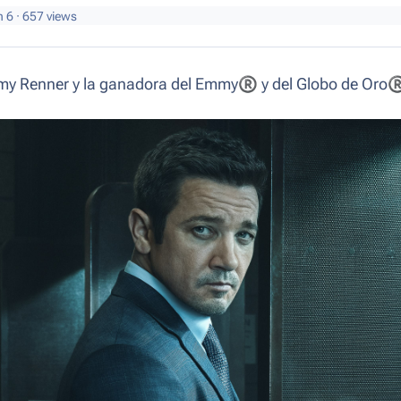
n 6
· 657 views
y Renner y la ganadora del Emmy
®
y del Globo de Oro