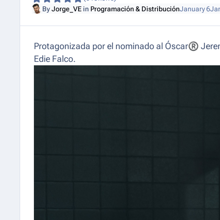
By
Jorge_VE
in
Programación & Distribución
January 6
Ja
Protagonizada por el nominado al Óscar
®
Jerem
Edie Falco.