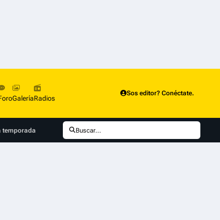
Sos editor? Conéctate.
Foro
Galería
Radios
a temporada
Buscar...