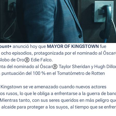
ount+
anunció hoy que
MAYOR OF KINGSTOWN
fue
 ocho episodios, protagonizada por el nominado al Óscar
l Globo de Oro
®
︎︎ Edie Falco.
nta del nominado al Óscar
®
︎︎ Taylor Sheridan y Hugh Dillo
a puntuación del 100 % en el Tomatómetro de Rotten
re Kingstown se ve amenazado cuando nuevos actores
los rusos, lo que le obliga a enfrentarse a la guerra de ba
. Mientras tanto, con sus seres queridos en más peligro qu
 alcaide para proteger a los suyos, al tiempo que se enfre