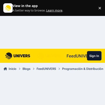
Skip to content
View in the app
×
Di
A better way to browse.
Learn more
.
FeedUNIVERS
Sign In
Inicio
Blogs
FeedUNIVERS
Programación & Distribución