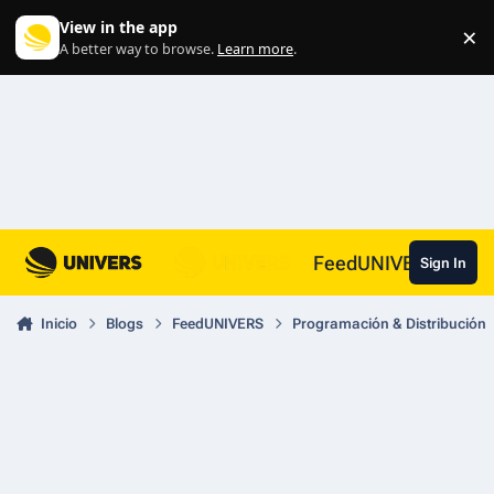
Skip to content
View in the app
×
Di
A better way to browse.
Learn more
.
FeedUNIVERS
Sign In
Inicio
Blogs
FeedUNIVERS
Programación & Distribución