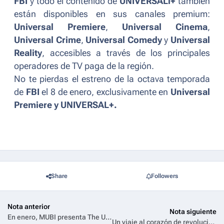
FBI
y todo el contenido de
UNIVERSALl+
también
están disponibles en sus canales premium:
Universal Premiere
,
Universal Cinema
,
Universal Crime
,
Universal Comedy
y
Universal
Reality
, accesibles a través de los principales
operadores de TV paga de la región.
No te pierdas el estreno de la octava temporada
de
FBI
el 8 de enero, exclusivamente en
Universal
Premiere y UNIVERSAL+.
Share
Followers
Nota anterior
Nota siguiente
En enero, MUBI presenta The Ugly Stepsister, The Piano Accident y el final de la serie Los Años Nuevos
Un viaje al corazón de revolución: Bauhaus, una nueva era llega a Film&Arts