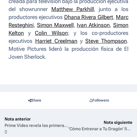
creada para televisión bajo la producción ejecutiva
del
showrunner
Matthew Parkhill
, junto a los
productores ejecutivos
Dhana Rivera Gilbert
,
Marc
Resteghini
,
Simon Maxwell
,
Ivan Atkinson
,
Simon
Kelton
y
Colin Wilson
; y los co-productores
ejecutivos
Harriet Creelman
y
Steve Thompson
.
Motive Pictures lideró la producción física de
El
Joven Sherlock
.
Share
Followers
Nota anterior
Nota siguiente
Prime Video revela las primeras imágenes de la película Equipo Demolición, protagonizada por Jason Momoa y Dave Bautista
'Cómo Entrenar a Tu Dragón' llega a HBO Max el 2 de enero