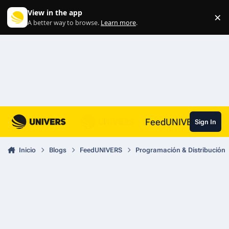
Skip to content
View in the app
×
Di
A better way to browse.
Learn more
.
FeedUNIVERS
Sign In
Inicio
Blogs
FeedUNIVERS
Programación & Distribución