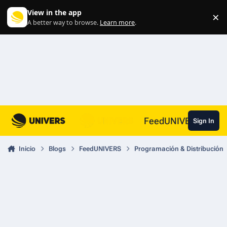
Skip to content
View in the app
×
Di
A better way to browse.
Learn more
.
FeedUNIVERS
Sign In
Inicio
Blogs
FeedUNIVERS
Programación & Distribución