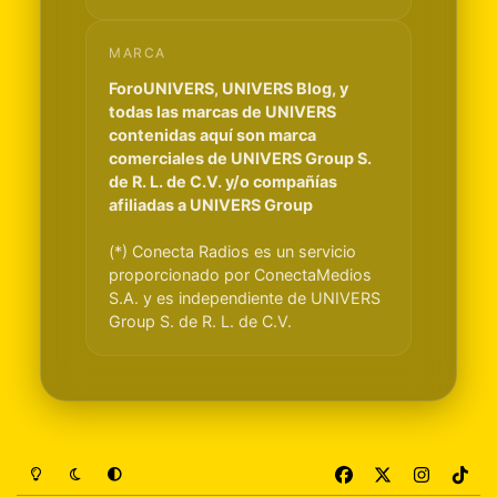
MARCA
ForoUNIVERS, UNIVERS Blog, y
todas las marcas de UNIVERS
contenidas aquí son marca
comerciales de UNIVERS Group S.
de R. L. de C.V. y/o compañías
afiliadas a UNIVERS Group
(*) Conecta Radios es un servicio
proporcionado por ConectaMedios
S.A. y es independiente de UNIVERS
Group S. de R. L. de C.V.
Light Mode
Dark Mode
System Preference
f
x
i
t
a
n
i