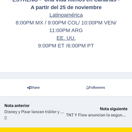
A partir del 25 de noviembre
Latinoamérica
8:00PM MX / 9:00PM COL/ 10:00PM VEN/
11:00PM ARG
EE. UU.
9:00PM ET /6:00PM PT
Share
Followers
Nota anterior
Nota siguiente
Disney y Pixar lanzan tráiler y pósters de su nueva comedia animada Hoppers: Operación Castor
TNT Y Flow anuncian la segunda temporada de Viudas Negras P*tas y Chorras