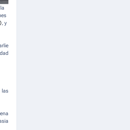
la
nes
®
︎︎︎︎, y
rlie
udad
 las
cena
asia