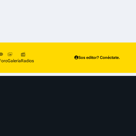
Sos editor? Conéctate.
Foro
Galería
Radios