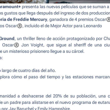
aramount+
presenta las nuevas películas que se suman a 
os gustos que llega después del ingreso de dos produccio
ria de Freddie Mercury
, ganadora de 4 premios Oscar
ios Oscar
®
︎︎︎︎, incluido el de Mejor Actor para Leonardo
Ground
, un thriller lleno de acción protagonizado por Cha
l Oscar
®
︎︎︎︎︎ Jon Voight, que sigue al sheriff de una ci
e un misterioso prisionero llegue a su cárcel.
a:
largo de cuatro días del año.
xplora cómo el paso del tiempo y las estaciones marcan
umanidad a deshacerse del 20% de su población, una 
 de un padre para alistarse en el nuevo programa de eutan
o por Jay Baruchel y Emily Hampshire.