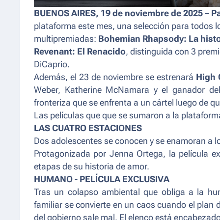
BUENOS AIRES, 19 de noviembre de 2025
–
P
plataforma este mes, una selección para todos l
multipremiadas:
Bohemian Rhapsody: La histo
Revenant: El Renacido
, distinguida con 3 prem
DiCaprio.
Además, el 23 de noviembre se estrenará
High 
Weber, Katherine McNamara y el ganador de
fronteriza que se enfrenta a un cártel luego de qu
Las películas que que se sumaron a la plataform
LAS CUATRO ESTACIONES
Dos adolescentes se conocen y se enamoran a lo 
Protagonizada por Jenna Ortega, la película e
etapas de su historia de amor.
HUMANO - PELÍCULA EXCLUSIVA
Tras un colapso ambiental que obliga a la h
familiar se convierte en un caos cuando el plan
del gobierno sale mal. El elenco está encabezad