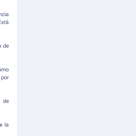
ncia
Está
o de
cómo
 por
n de
e la