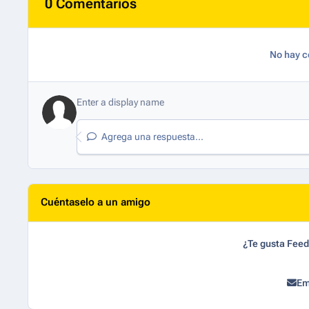
0 Comentarios
No hay c
Agrega una respuesta...
Cuéntaselo a un amigo
¿Te gusta Fee
Em