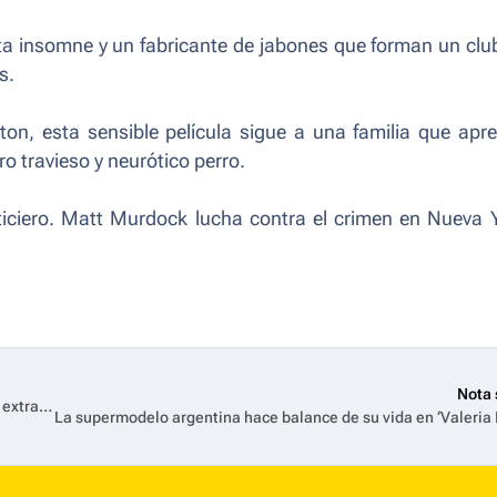
sta insomne y un fabricante de jabones que forman un clu
s.
on, esta sensible película sigue a una familia que apr
o travieso y neurótico perro.
iciero. Matt Murdock lucha contra el crimen en Nueva 
Nota 
Cartoon Network trae nuevos episodios de ‘El maravillosamente extraño mundo de Gumball’ en febrero de 2026