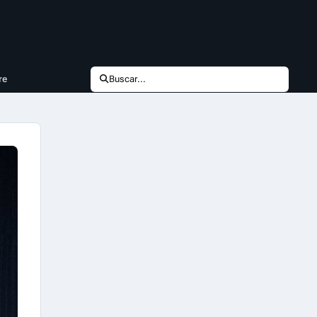
re
Buscar...