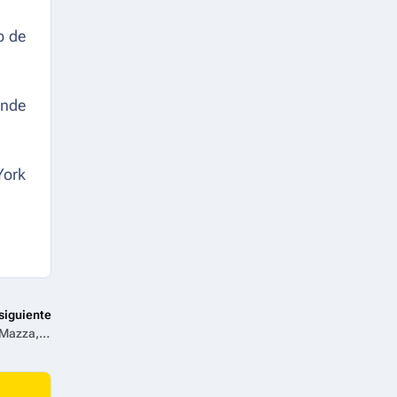
b de
ende
York
siguiente
La supermodelo argentina hace balance de su vida en ‘Valeria Mazza, un sueño dorado’, los domingos en ¡HOLA! TV