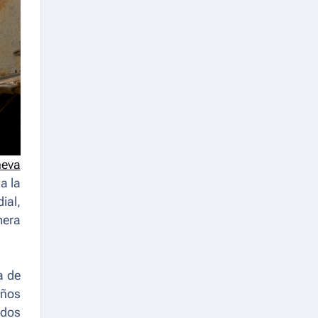
eva
a la
ial,
mera
a de
años
ados