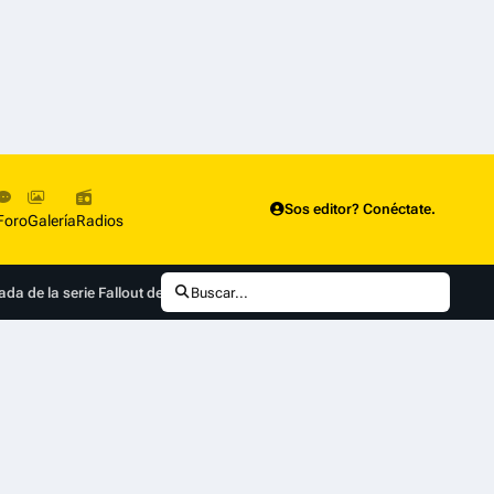
Sos editor? Conéctate.
Foro
Galería
Radios
da de la serie Fallout de Prime Video
Buscar...