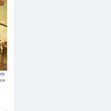
 de
bre
a