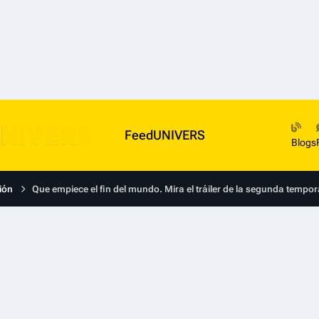
FeedUNIVERS
Blogs
ión
Que empiece el fin del mundo. Mira el tráiler de la segunda tempora