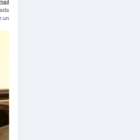
mail
rada
n un