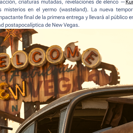
e acción, criaturas mutadas, revelaciones de elenco —
Ku
 misterios en el yermo (
wasteland
). La nueva tempo
pactante final de la primera entrega y llevará al público e
dad postapocalíptica de New Vegas.