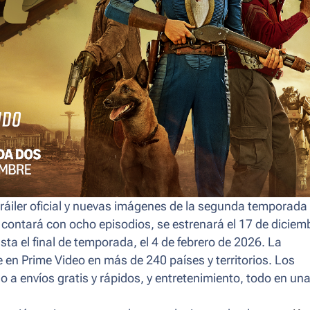
iler oficial y nuevas imágenes de la segunda temporada
 contará con ocho episodios, se estrenará el 17 de diciem
a el final de temporada, el 4 de febrero de 2026. La
n Prime Video en más de 240 países y territorios. Los
 envíos gratis y rápidos, y entretenimiento, todo en un