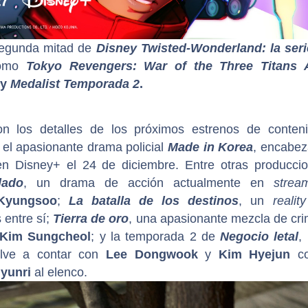
 segunda mitad de
Disney Twisted-Wonderland: la seri
 como
Tokyo Revengers: War of the Three Titans 
y
Medalist Temporada 2
.
on los detalles de los próximos estrenos de conten
e el apasionante drama policial
Made in Korea
, encabe
en Disney+ el 24 de diciembre. Entre otras producci
lado
, un drama de acción actualmente en
strea
Kyungsoo
;
La batalla de los destinos
, un
reali
 entre sí;
Tierra de oro
, una apasionante mezcla de cr
Kim Sungcheol
; y la temporada 2 de
Negocio letal
,
elve a contar con
Lee Dongwook
y
Kim Hyejun
c
yunri
al elenco.