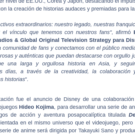
mer nivel de EE.UU., Corea y Japón, destacando el impul
on la creación de historias audaces y premiadas para la
vos extraordinarios: nuestro legado, nuestras franquic
y el vínculo que tenemos con nuestros fans"
, afirmó
udios & Global Original Television Strategy para Di
 comunidad de fans y conectamos con el público medi
derosas y auténticas que puedan destacarse con orgullo j
ene una larga y orgullosa historia en Asia, y segu
 días, a través de la creatividad, la colaboración 
s historias
".
ción fue el anuncio de Disney de una colaboración
eojuegos
Hideo Kojima
, para desarrollar una serie de a
gos de acción y aventura posapocalíptica titulada
De
ientada en el mismo universo que el videojuego, pero
serie de anime será dirigida por Takayuki Sano y produ