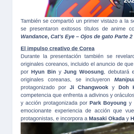
También se compartió un primer vistazo a la
se presentaron exitosos títulos de anime
Wandance
,
Cat's Eye – Ojos de gato Parte 2
El impulso creativo de Corea
Durante la presentación también se revelar
originales coreanos, incluido el anuncio de qu
por
Hyun Bin
y
Jung Woosung
, debutará 
originales coreanas, se incluyeron
Manipu
protagonizado por
Ji Changwook
y
Doh 
competencia que enfrenta a adivinos y oráculos
y acción protagonizada por
Park Boyoung
y
emocionante experiencia de acción que vu
protagonistas, e incorpora a
Masaki Okada
y
H