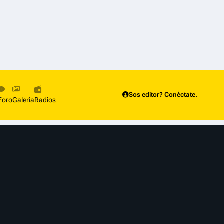
Sos editor? Conéctate.
Foro
Galería
Radios