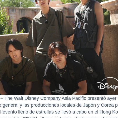
–
The Walt Disney Company Asia Pacific presentó ayer 
o general y las producciones locales de Japón y Corea 
l evento lleno de estrellas se llevó a cabo en el Hong K