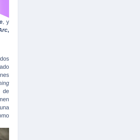
e
, y
Arc
,
idos
zado
ones
ming
ty
de
imen
 una
omo