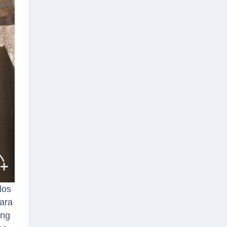
los
para
ong