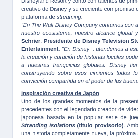
Disneyland Resort y contó con talentos de pri
creativo de Disney y su creciente compromiso c
plataforma de
streaming
.
"En The Walt Disney Company contamos con acti
nuestro ecosistema, nuestro alcance global 
Schrier
,
Presidente de Disney Television St
Entertainment
. "
En Disney+, atendemos a esa
la creación y curación de historias locales po
a nuestras franquicias globales. Disney ti
construyendo sobre esos cimientos todos los
convicción compartida en el poder de las buena
Inspiración creativa de Japón
Uno de los grandes momentos de la presenta
precedentes con el legendario creador de vid
japonesa basada en la popular serie de jue
Stranding Isolations
(título provisorio)
. Amb
una historia completamente nueva, la próxima 