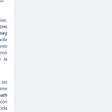
so
ias,
Eric
sney
ante
unto
imos
y la
 sin
nime
ath
 con
cida