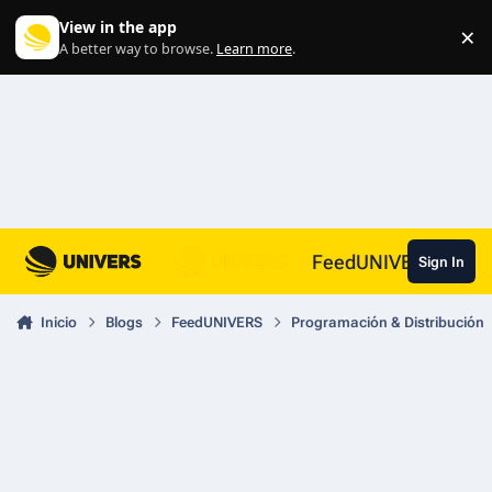
Skip to content
View in the app
×
Di
A better way to browse.
Learn more
.
FeedUNIVERS
Sign In
Inicio
Blogs
FeedUNIVERS
Programación & Distribución