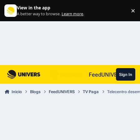
Skip to content
View in the app
×
Di
A better way to browse.
Learn more
.
FeedUNIVERS
Sign In
Inicio
Blogs
FeedUNIVERS
TV Paga
Telecentro desem