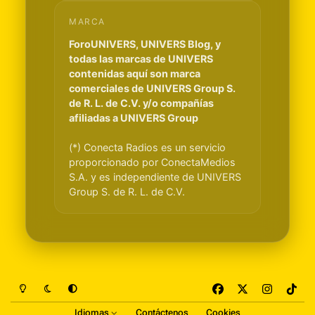
MARCA
ForoUNIVERS, UNIVERS Blog, y
todas las marcas de UNIVERS
contenidas aquí son marca
comerciales de UNIVERS Group S.
de R. L. de C.V. y/o compañías
afiliadas a UNIVERS Group
(*) Conecta Radios es un servicio
proporcionado por ConectaMedios
S.A. y es independiente de UNIVERS
Group S. de R. L. de C.V.
Light Mode
Dark Mode
System Preference
f
x
i
t
a
n
i
Idiomas
Contáctenos
Cookies