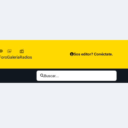
Sos editor? Conéctate.
Foro
Galería
Radios
Buscar...