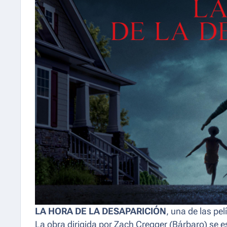
LA HORA DE LA DESAPARICIÓN
, una de las pe
La obra dirigida por Zach Cregger (Bárbaro) se e