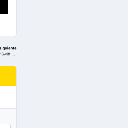
siguiente
Film&Arts presenta de manera exclusiva la entrevista de Taylor Swift en The Graham Norton Show para toda Latinoamérica