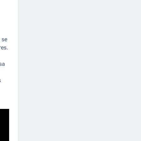
 se
res.
esa
s