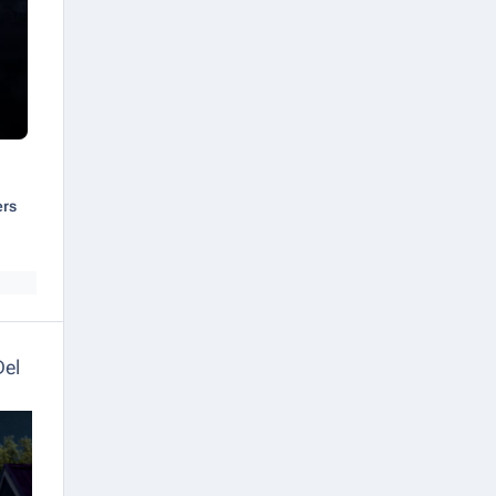
ers
Del