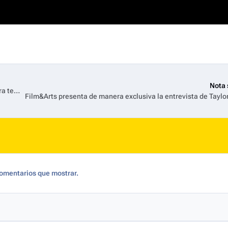
Nota 
'Euphoria': HBO anuncia más novedades en el elenco de la tercera temporada de la serie
omentarios que mostrar.