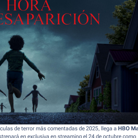
lículas de terror más comentadas de 2025, llega a
HBO M
strenará en exclusiva en streaming el 24 de octubre como