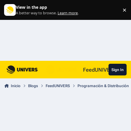
Skip to content
View in the app
×
Di
A better way to browse.
Learn more
.
FeedUNIVERS
Sign In
Inicio
Blogs
FeedUNIVERS
Programación & Distribución