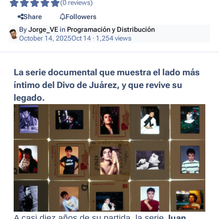
(0 reviews)
Share
Followers
By
Jorge_VE
in
Programación y Distribución
October 14, 2025
Oct 14
· 1,254 views
La serie documental que muestra el lado más
íntimo del Divo de Juárez, y que revive su
legado.
A casi diez años de su partida, la serie
Juan