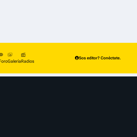
Sos editor? Conéctate.
Foro
Galería
Radios