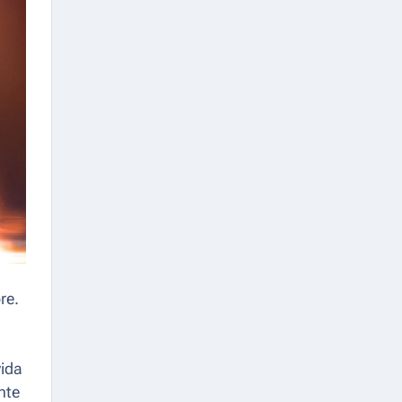
re.
vida
nte