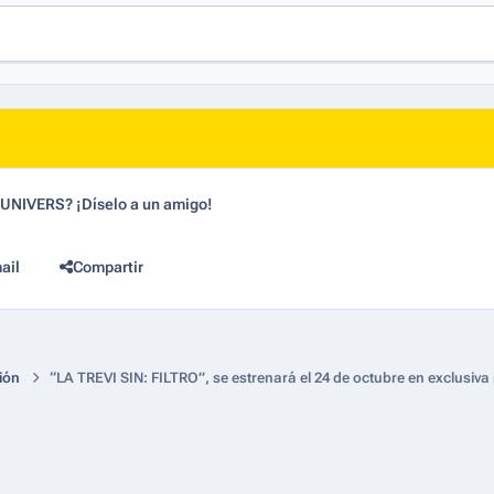
dUNIVERS? ¡Díselo a un amigo!
ail
Compartir
ión
“LA TREVI SIN: FILTRO”, se estrenará el 24 de octubre en exclusiva 