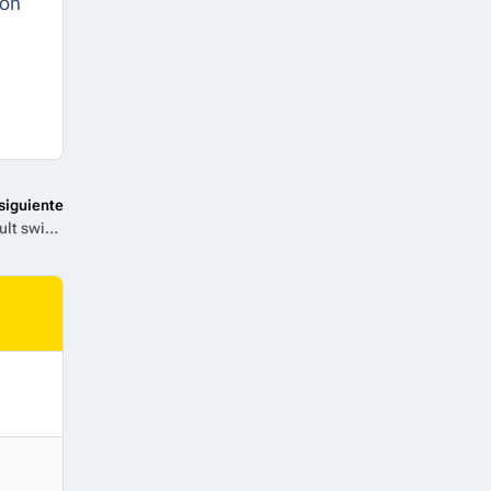
ión
siguiente
Fin de año con nuevas temporadas de anime en HBO Max y [adult swim]