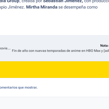
dia Group
, creada por
Sebastián Jiménez,
con producc
ropio Jiménez.
Mirtha Miranda
se desempeña como
Nota 
Belén, la película argentina, se estrena en Prime Video el 14 de noviembre
omentarios que mostrar.