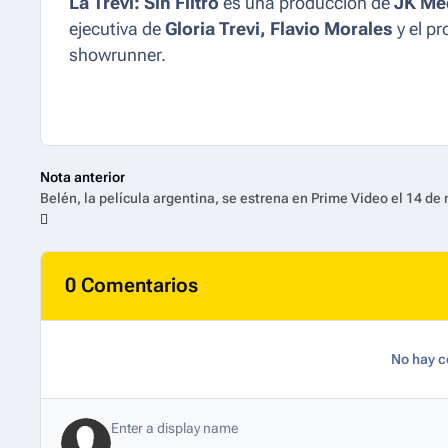
La Trevi: Sin Filtro
es una producción de
JK Me
ejecutiva de
Gloria Trevi, Flavio Morales
y el p
showrunner.
Nota anterior
0 Comentarios
No hay c