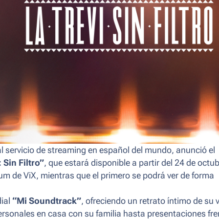
al servicio de streaming en español del mundo, anunció el
 Sin Filtro”
, que estará disponible a partir del 24 de octub
um de ViX, mientras que el primero se podrá ver de forma
dial
“Mi Soundtrack”
, ofreciendo un retrato íntimo de su 
rsonales en casa con su familia hasta presentaciones fre