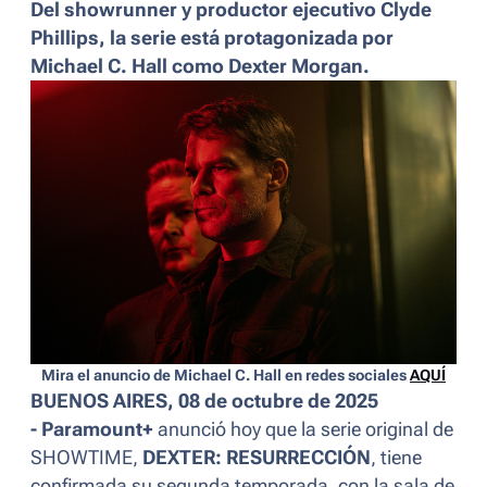
Del showrunner y productor ejecutivo Clyde
Phillips, la serie está protagonizada por
Michael C. Hall como Dexter Morgan.
Mira el anuncio de Michael C. Hall en redes sociales
AQUÍ
BUENOS AIRES, 08 de octubre de 2025
- Paramount+
anunció hoy que la serie original de
SHOWTIME,
DEXTER: RESURRECCIÓN
, tiene
confirmada su segunda temporada, con la sala de