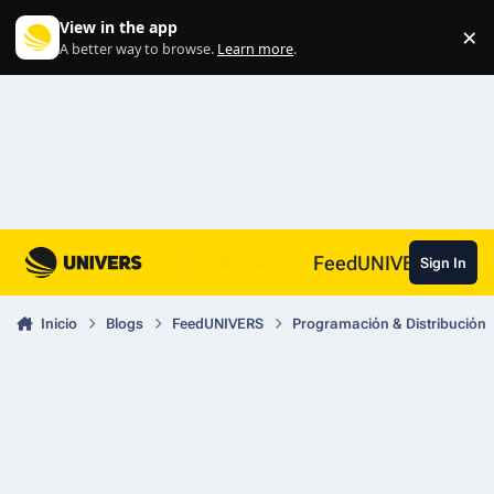
Skip to content
View in the app
×
Di
A better way to browse.
Learn more
.
FeedUNIVERS
Sign In
Inicio
Blogs
FeedUNIVERS
Programación & Distribución