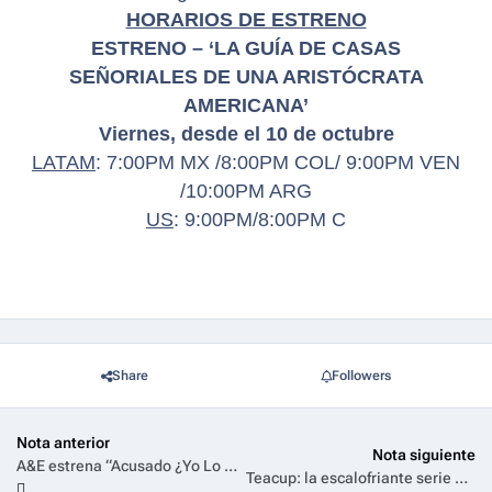
HORARIOS DE ESTRENO
ESTRENO –
‘LA GUÍA DE CASAS
SEÑORIALES DE UNA ARISTÓCRATA
AMERICANA’
Viernes, desde el 10 de octubre
LATAM
: 7:00PM MX /8:00PM COL/ 9:00PM VEN
/10:00PM ARG
US
: 9:00PM/8:00PM C
Share
Followers
Nota anterior
Nota siguiente
A&E estrena “Acusado ¿Yo Lo Hice?”: una mirada intensa al límite de la justicia
Teacup: la escalofriante serie de terror de los creadores de Saw y El Conjuro, llega a Universal+