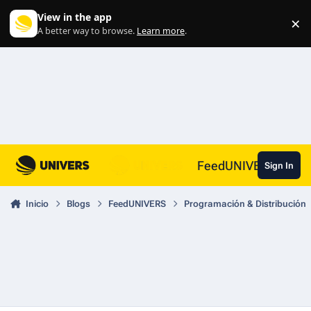
Skip to content
View in the app
×
Di
A better way to browse.
Learn more
.
FeedUNIVERS
Sign In
Inicio
Blogs
FeedUNIVERS
Programación & Distribución