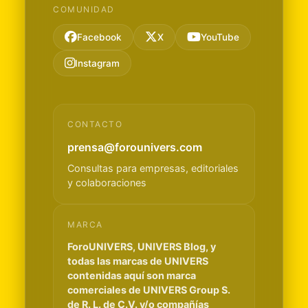
COMUNIDAD
Facebook
X
YouTube
Instagram
CONTACTO
prensa@forounivers.com
Consultas para empresas, editoriales
y colaboraciones
MARCA
ForoUNIVERS, UNIVERS Blog, y
todas las marcas de UNIVERS
contenidas aquí son marca
comerciales de UNIVERS Group S.
de R. L. de C.V. y/o compañías