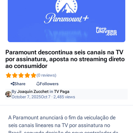
Paramount descontinua seis canais na TV
por assinatura, aposta no streaming direto
ao consumidor
(0 reviews)
Share
Followers
By
Joaquín Zucchet
in
TV Paga
October 7, 2025
Oct 7
· 2,485 views
A Paramount anunciará o fim da veiculação de
seis canais lineares na TV por assinatura no
Brasil, segundo decisão do novo controlador da