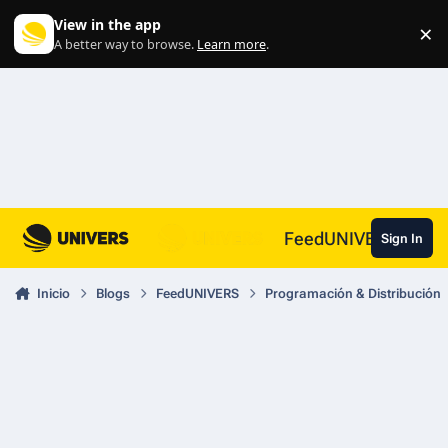
Skip to content
View in the app
×
Di
A better way to browse.
Learn more
.
FeedUNIVERS
Sign In
Inicio
Blogs
FeedUNIVERS
Programación & Distribución