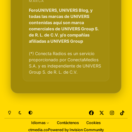
MARCA
ForoUNIVERS, UNIVERS Blog, y
todas las marcas de UNIVERS
contenidas aquí son marca
comerciales de UNIVERS Group S.
de R. L. de C.V. y/o compañías
afiliadas a UNIVERS Group
(*) Conecta Radios es un servicio
proporcionado por ConectaMedios
S.A. y es independiente de UNIVERS
Group S. de R. L. de C.V.
Light Mode
Dark Mode
System Preference
f
x
i
t
a
n
i
Idiomas
Contáctenos
Cookies
c
s
k
ctmedia.co
Powered by
Invision Community