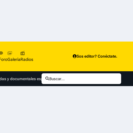
Sos editor? Conéctate.
Foro
Galería
Radios
das y documentales especiales
Buscar...