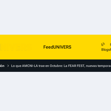
FeedUNIVERS
Blogs
ión
Lo que AMCNI-LA trae en Octubre: La FEAR FEST, nuevas tempora