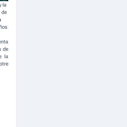
 la
 de
a
años
enta
s de
e la
otre