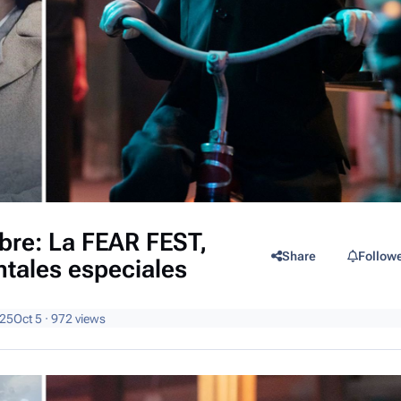
bre: La FEAR FEST,
Share
Follow
tales especiales
025
Oct 5
· 972 views