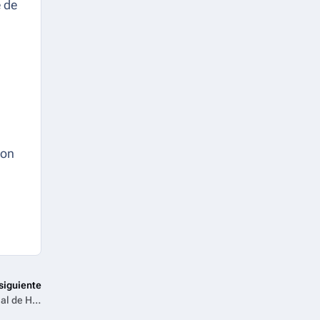
 de
ton
siguiente
Enfrenta tus demonios: HBO Max anuncia programación especial de Halloween