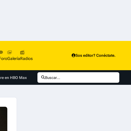
Sos editor? Conéctate.
Foro
Galería
Radios
mbre en HBO Max
Buscar...