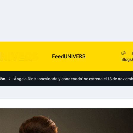
FeedUNIVERS
Blogs
ión
‘Ângela Diniz: asesinada y condenada’ se estrena el 13 de novie