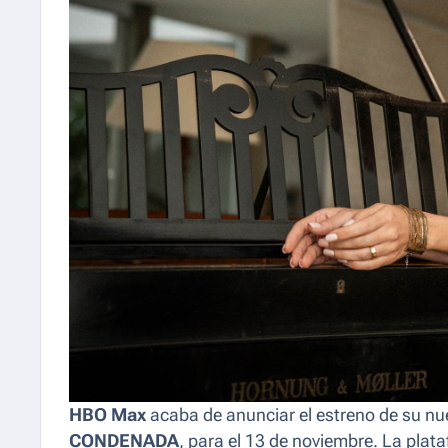
HBO Max
acaba de anunciar el estreno de su nu
CONDENADA
, para el 13 de noviembre. La plat