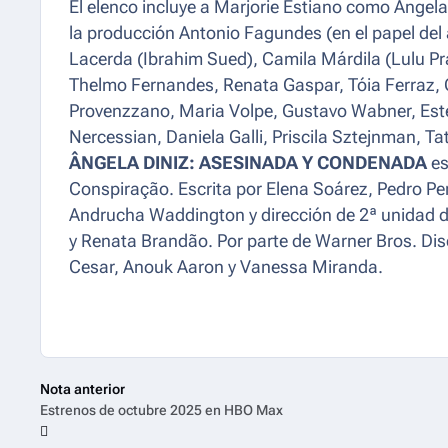
El elenco incluye a Marjorie Estiano como Ângel
la producción Antonio Fagundes (en el papel del 
Lacerda (Ibrahim Sued), Camila Márdila (Lulu Pr
Thelmo Fernandes, Renata Gaspar, Tóia Ferraz, 
Provenzzano, Maria Volpe, Gustavo Wabner, Este
Nercessian, Daniela Galli, Priscila Sztejnman, Tat
ÂNGELA DINIZ: ASESINADA Y CONDENADA
es
Conspiração. Escrita por Elena Soárez, Pedro Pe
Andrucha Waddington y dirección de 2ª unidad d
y Renata Brandão. Por parte de Warner Bros. Dis
Cesar, Anouk Aaron y Vanessa Miranda.
Nota anterior
Estrenos de octubre 2025 en HBO Max