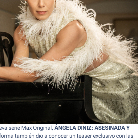
eva serie Max Original,
ÂNGELA DINIZ: ASESINADA Y
aforma también dio a conocer un teaser exclusivo con las