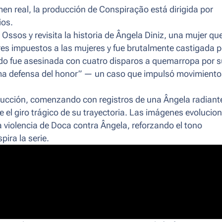
n real, la producción de Conspiração está dirigida por
ios.
ssos y revisita la historia de Ângela Diniz, una mujer qu
res impuestos a las mujeres y fue brutalmente castigada p
ando fue asesinada con cuatro disparos a quemarropa por 
ítima defensa del honor” — un caso que impulsó movimient
oducción, comenzando con registros de una Ângela radiant
 el giro trágico de su trayectoria. Las imágenes evolucio
a violencia de Doca contra Ângela, reforzando el tono
pira la serie.