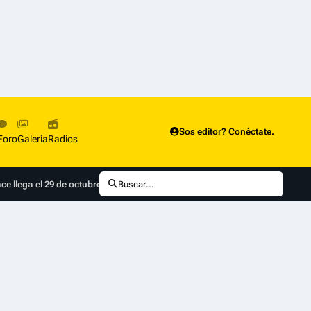
Sos editor? Conéctate.
Foro
Galería
Radios
 llega el 29 de octubre a Disney+
Buscar...