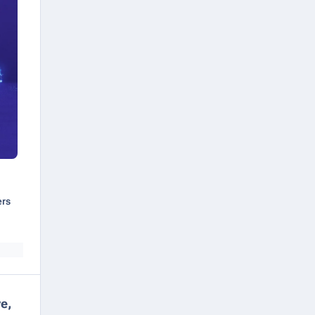
ers
e,