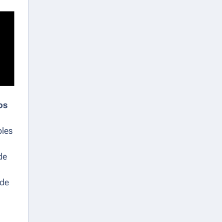
os
bles
de
s
 de