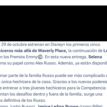
l 29 de octubre estrenan en Disney+ los primeros cinco
iceros más allá de Waverly Place,
la continuación de
L
 en los Premios Emmy
©
. En esta nueva entrega,
Selena
oma su papel como Alex Russo. Además, ya están disponi
rmar parte de la familia Russo puede ser más complicado 
 única hechicera de la casa. Gracias a los nuevos podere
de entrenar a tres jóvenes hechiceros para la Competencia
tan los desafíos dentro y fuera de la familia, surge una
 definitiva de los Russo.
omo Justin Russo),
Janice LeAnn Brown
(como Billie),