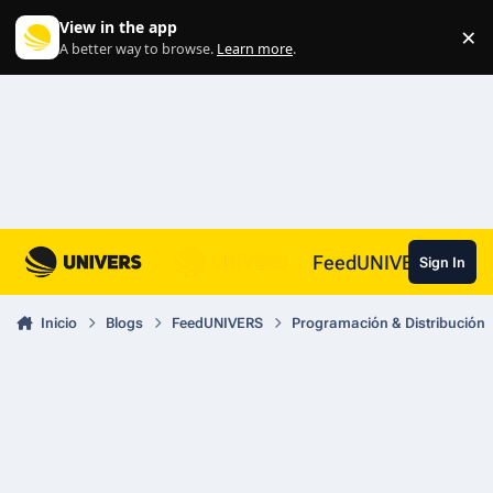
Skip to content
View in the app
×
Di
A better way to browse.
Learn more
.
FeedUNIVERS
Sign In
Inicio
Blogs
FeedUNIVERS
Programación & Distribución