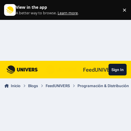
Skip to content
View in the app
×
Di
A better way to browse.
Learn more
.
FeedUNIVERS
Sign In
Inicio
Blogs
FeedUNIVERS
Programación & Distribución