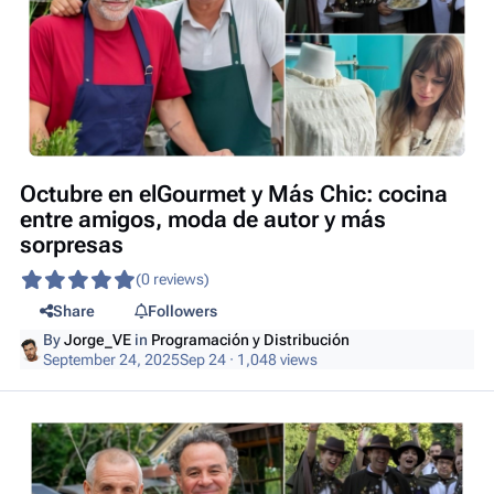
Octubre en elGourmet y Más Chic: cocina
entre amigos, moda de autor y más
sorpresas
(0 reviews)
Share
Followers
By
Jorge_VE
in
Programación y Distribución
September 24, 2025
Sep 24
· 1,048 views