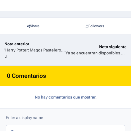
Share
Followers
Nota anterior
Nota siguiente
'Harry Potter: Magos Pasteleros' estrena nueva temporada en noviembre en HBO Max y Discovery Home & Health
Ya se encuentran disponibles el tráiler y póster de La Mano que Mece la Cuna de 20th Century Studios
0 Comentarios
No hay comentarios que mostrar.