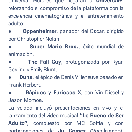
Universal Pictures que llegarán a
Universal+
,
reforzando el compromiso de la plataforma con la
excelencia cinematográfica y el entretenimiento
adulto:
●
Oppenheimer
, ganador del Oscar, dirigido
por Christopher Nolan.
●
Super Mario Bros.
, éxito mundial de
animación.
●
The Fall Guy
, protagonizada por Ryan
Gosling y Emily Blunt.
●
Duna
, el épico de Denis Villeneuve basado en
Frank Herbert.
●
Rápidos y Furiosos X
, con Vin Diesel y
Jason Momoa.
La velada incluyó presentaciones en vivo y el
lanzamiento del video musical
“Lo Bueno de Ser
Adulto”
, compuesto por MC Soffia y con
participaciones de
Ju Gomez
(
Vocalizando
),