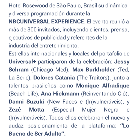
Hotel Rosewood de São Paulo, Brasil su dinámica
y diversa programación durante la
NBCUNIVERSAL EXPERIENCE
. El evento reunió a
más de 300 invitados, incluyendo clientes, prensa,
ejecutivos de publicidad y referentes de la
industria del entretenimiento.
Estrellas internacionales y locales del portafolio de
Universal+
participaron de la celebración:
Jessy
Schram
(
Chicago Med
),
Max Burkholder
(
Ted,
La Serie
),
Dolores Catania
(
The Traitors
), junto a
talentos brasileños como
Monique Alfradique
(
Beach Life
),
Ana Hickmann
(
Reinventando Clô
),
Danni Suzuki
(
New Faces
e
(In)vulneráveis
), y
Zezé Motta
(
Especial Mujer Negra
e
(In)vulneráveis
). Todos ellos celebraron el nuevo y
audaz posicionamiento de la plataforma:
“Lo
Bueno de Ser Adulto”.