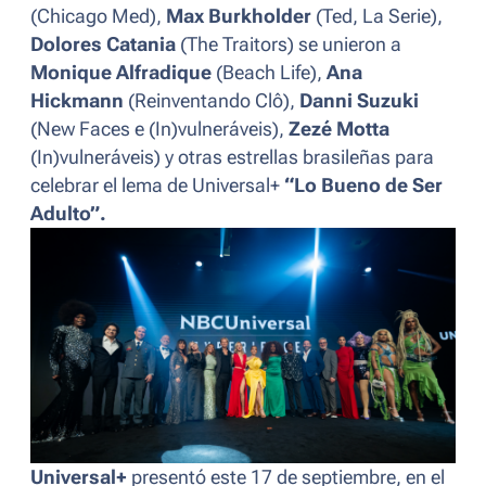
(
Chicago Med
),
Max Burkholder
(
Ted, La Serie
),
Dolores Catania
(
The Traitors
) se unieron a
Monique Alfradique
(
Beach Life
),
Ana
Hickmann
(
Reinventando Clô
),
Danni Suzuki
(
New Faces
e
(In)vulneráveis
),
Zezé Motta
(In)vulneráveis
) y otras estrellas brasileñas para
celebrar el lema de Universal+
“Lo Bueno de Ser
Adulto”.
Universal+
presentó este 17 de septiembre, en el