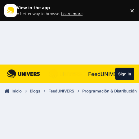
Skip to content
View in the app
×
Di
A better way to browse.
Learn more
.
FeedUNIVERS
Sign In
Inicio
Blogs
FeedUNIVERS
Programación & Distribución