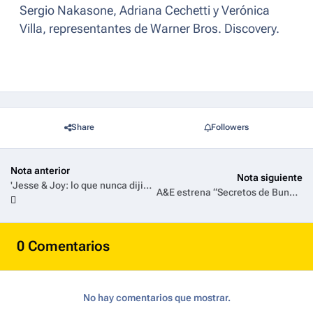
Sergio Nakasone, Adriana Cechetti y Verónica
Villa, representantes de Warner Bros. Discovery.
Share
Followers
Nota anterior
Nota siguiente
'Jesse & Joy: lo que nunca dijimos', llega el 25 de septiembre a HBO Max
A&E estrena “Secretos de Bunny Ranch”: un viaje al lado oscuro del famoso burdel
0 Comentarios
No hay comentarios que mostrar.