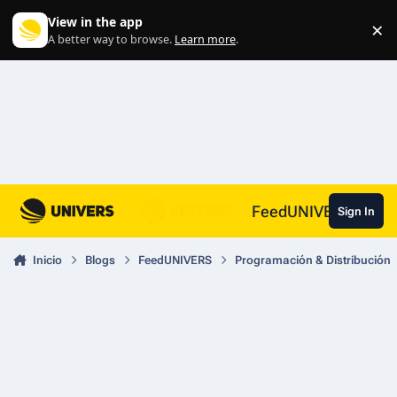
Skip to content
View in the app
×
Di
A better way to browse.
Learn more
.
FeedUNIVERS
Sign In
Inicio
Blogs
FeedUNIVERS
Programación & Distribución