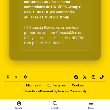
contenidas aquí son marca
comerciales de UNIVERS Group S.
de R. L. de C.V. y/o compañías
afiliadas a UNIVERS Group
(*) Conecta Radios es un servicio
proporcionado por ConectaMedios
S.A. y es independiente de UNIVERS
Group S. de R. L. de C.V.
Light Mode
Dark Mode
System Preference
f
x
i
t
a
n
i
Idiomas
Contáctenos
Cookies
c
s
k
ctmedia.co
Powered by
Invision Community
e
t
t
b
a
o
o
g
k
Sign In
Search
Menu