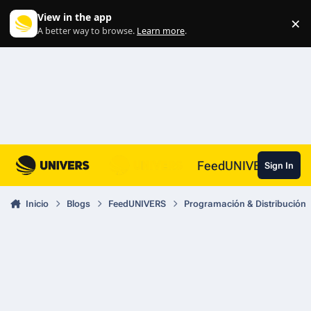
Skip to content
View in the app
×
Di
A better way to browse.
Learn more
.
FeedUNIVERS
Sign In
Inicio
Blogs
FeedUNIVERS
Programación & Distribución