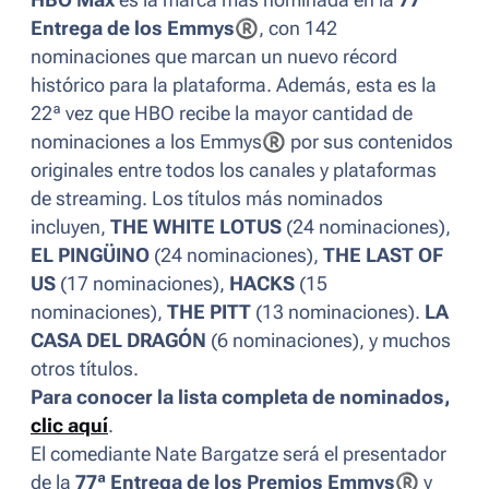
HBO Max
es la marca más nominada en la
77ª
Entrega de los Emmys
®
, con 142
nominaciones que marcan un nuevo récord
histórico para la plataforma. Además, esta es la
22ª vez que HBO recibe la mayor cantidad de
nominaciones a los Emmys
®
por sus contenidos
originales entre todos los canales y plataformas
de streaming. Los títulos más nominados
incluyen,
THE WHITE LOTUS
(24 nominaciones),
EL PINGÜINO
(24 nominaciones),
THE LAST OF
US
(17 nominaciones),
HACKS
(15
nominaciones),
THE PITT
(13 nominaciones).
LA
CASA DEL DRAGÓN
(6 nominaciones), y muchos
otros títulos.
Para conocer la lista completa de nominados,
clic aquí
.
El comediante Nate Bargatze será el presentador
de la
77ª Entrega de los Premios Emmys
®
y