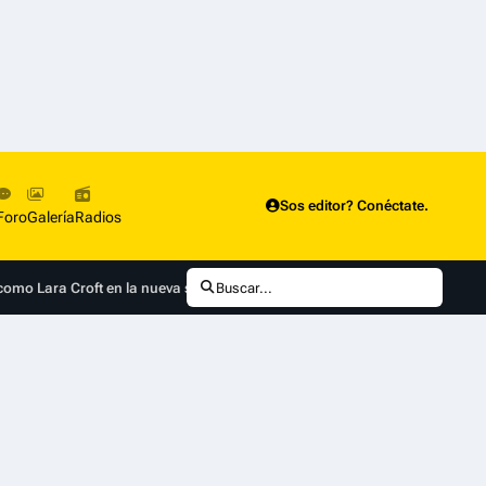
Sos editor? Conéctate.
Foro
Galería
Radios
omo Lara Croft en la nueva serie de Tomb Raider de Prime Video
Buscar...