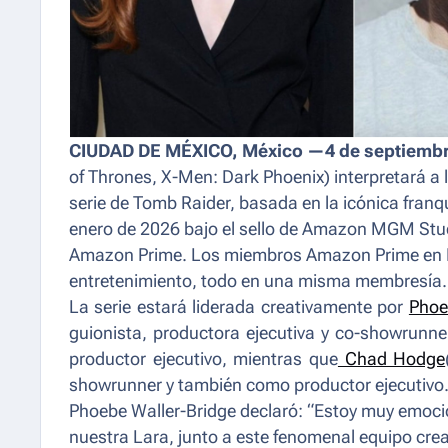
CIUDAD DE MÉXICO, México —4 de septiemb
of Thrones
,
X-Men: Dark Phoenix
) interpretará a
serie de Tomb Raider, basada en la icónica franqu
enero de 2026 bajo el sello de Amazon MGM Stud
Amazon Prime. Los miembros Amazon Prime en Méx
entretenimiento, todo en una misma membresía.
La serie estará liderada creativamente por
Phoe
guionista, productora ejecutiva y co-showrunn
productor ejecutivo, mientras que
Chad Hodge
showrunner y también como productor ejecutivo
Phoebe Waller-Bridge declaró: “Estoy muy emoci
nuestra Lara, junto a este fenomenal equipo cre