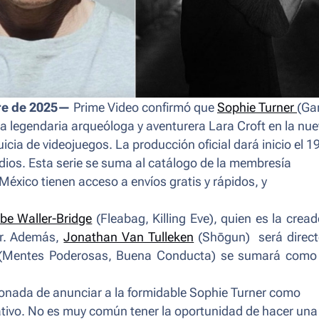
re de 2025—
Prime Video confirmó que
Sophie Turner
(
Ga
 la legendaria arqueóloga y aventurera Lara Croft en la nu
icia de videojuegos. La producción oficial dará inicio el 1
ios. Esta serie se suma al catálogo de la membresía
ico tienen acceso a envíos gratis y rápidos, y
be Waller-Bridge
(
Fleabag
,
Killing Eve
), quien es la cread
er. Además,
Jonathan Van Tulleken
(
Shōgun
) será direct
(
Mentes Poderosas
,
Buena Conducta
) se sumará como
.
onada de anunciar a la formidable Sophie Turner como
ativo. No es muy común tener la oportunidad de hacer una