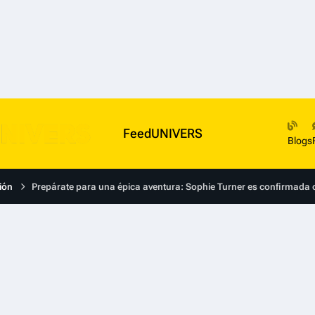
FeedUNIVERS
Blogs
ión
Prepárate para una épica aventura: Sophie Turner es confirmada c