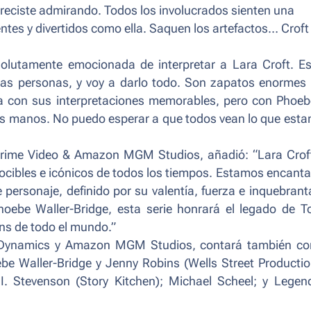
creciste admirando. Todos los involucrados sienten una
ientes y divertidos como ella. Saquen los artefactos… Croft
solutamente emocionada de interpretar a Lara Croft. E
ntas personas, y voy a darlo todo. Son zapatos enormes
icia con sus interpretaciones memorables, pero con Phoeb
es manos. No puedo esperar a que todos vean lo que est
 Prime Video & Amazon MGM Studios, añadió: “Lara Crof
ocibles e icónicos de todos los tiempos. Estamos encant
 personaje, definido por su valentía, fuerza e inquebrant
Phoebe Waller-Bridge, esta serie honrará el legado de 
ans de todo el mundo.”
al Dynamics y Amazon MGM Studios, contará también co
be Waller-Bridge y Jenny Robins (Wells Street Productio
. Stevenson (Story Kitchen); Michael Scheel; y Legen