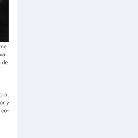
me
eva
9 de
ora,
or y
 co-