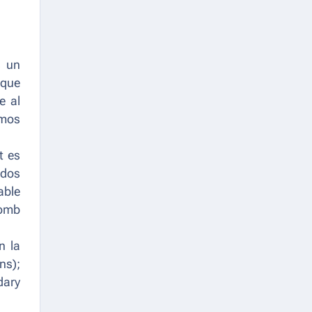
s un
 que
e al
amos
t es
ados
able
Tomb
n la
ns);
dary