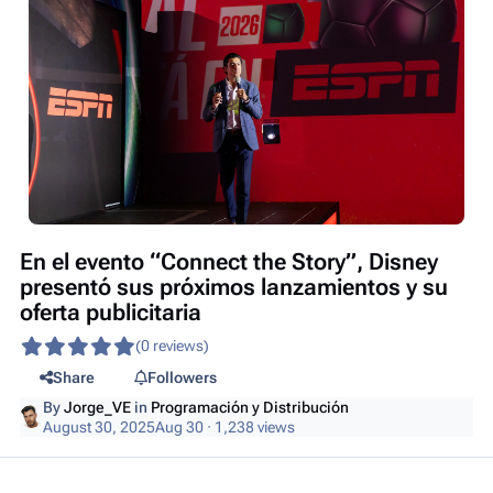
En el evento “Connect the Story”, Disney
presentó sus próximos lanzamientos y su
oferta publicitaria
(0 reviews)
Share
Followers
By
Jorge_VE
in
Programación y Distribución
August 30, 2025
Aug 30
· 1,238 views