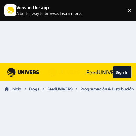
Skip to content
View in the app
×
Di
A better way to browse.
Learn more
.
FeedUNIVERS
Sign In
Inicio
Blogs
FeedUNIVERS
Programación & Distribución